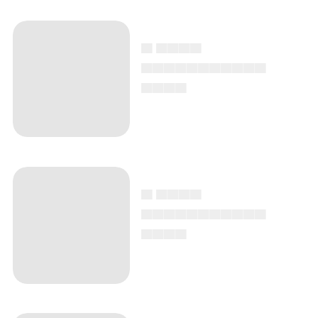
▄ ▄▄▄▄
▄▄▄▄▄▄▄▄▄▄▄
▄▄▄▄
▄ ▄▄▄▄
▄▄▄▄▄▄▄▄▄▄▄
▄▄▄▄