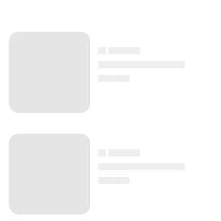
▄ ▄▄▄▄
▄▄▄▄▄▄▄▄▄▄▄
▄▄▄▄
▄ ▄▄▄▄
▄▄▄▄▄▄▄▄▄▄▄
▄▄▄▄