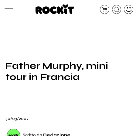
MAGAZINE
DATABASE
ARTICOLI
CONCERTI
ARTISTI
SHOP
Father Murphy, mini
RADIO
tour in Francia
30/03/2007
Scritto da
Redazione