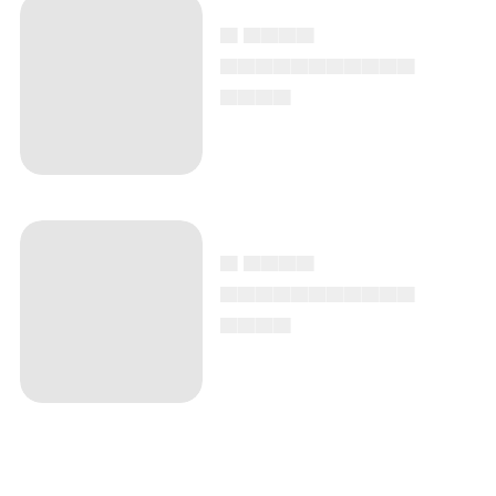
▄ ▄▄▄▄
▄▄▄▄▄▄▄▄▄▄▄
▄▄▄▄
▄ ▄▄▄▄
▄▄▄▄▄▄▄▄▄▄▄
▄▄▄▄