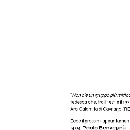
“
Non c’è un gruppo più mitic
tedesca che, tra il 1971 e il 1
Arci Calamita di Cavriago (RE)
Ecco il prossimi appuntamenti
14.04:
Paolo Benvegnù