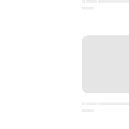
▄ ▄▄▄▄ ▄▄▄▄▄▄▄▄▄▄
▄▄▄▄
▄ ▄▄▄▄ ▄▄▄▄▄▄▄▄▄▄
▄▄▄▄