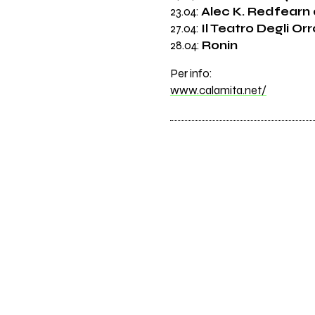
23.04:
Alec K. Redfearn
27.04:
Il Teatro Degli Orr
28.04:
Ronin
Per info:
www.calamita.net/