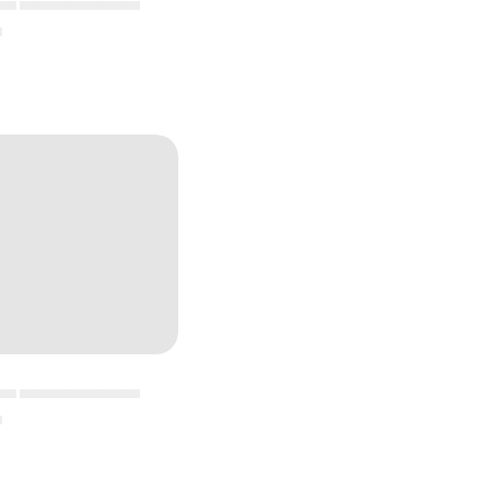
▄▄ ▄▄▄▄▄▄▄▄▄▄▄
▄
▄▄ ▄▄▄▄▄▄▄▄▄▄▄
▄