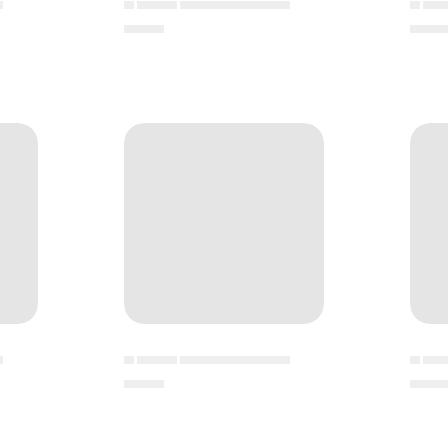
▄
▄ ▄▄▄▄ ▄▄▄▄▄▄▄▄▄▄▄
▄ ▄▄
▄▄▄▄
▄▄▄
▄
▄ ▄▄▄▄ ▄▄▄▄▄▄▄▄▄▄▄
▄ ▄▄
▄▄▄▄
▄▄▄