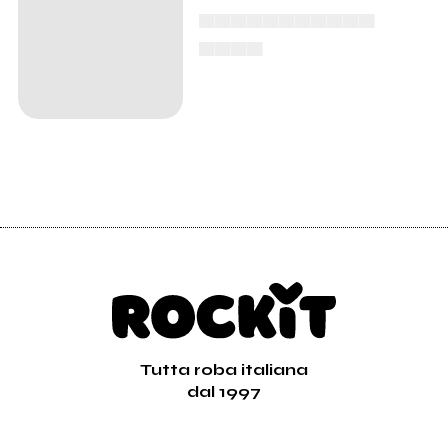
▄▄▄▄▄▄▄▄▄▄▄
▄▄▄▄
Tutta roba italiana
dal 1997