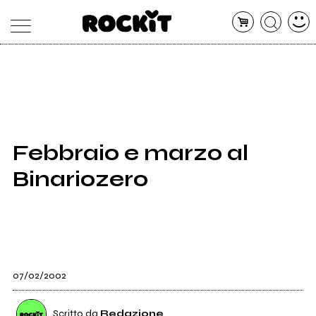
MAGAZINE
DATABASE
ARTICOLI
CONCERTI
ARTISTI
SHOP
Febbraio e marzo al
RADIO
Binariozero
07/02/2002
Scritto da
Redazione