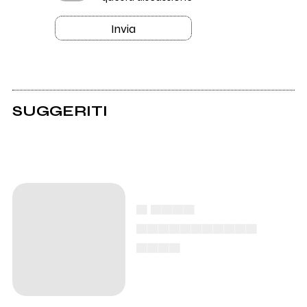
Invia
SUGGERITI
▄ ▄▄▄▄
▄▄▄▄▄▄▄▄▄▄▄
▄▄▄▄