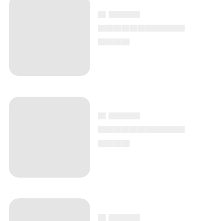
▄ ▄▄▄▄
▄▄▄▄▄▄▄▄▄▄▄
▄▄▄▄
▄ ▄▄▄▄
▄▄▄▄▄▄▄▄▄▄▄
▄▄▄▄
▄ ▄▄▄▄