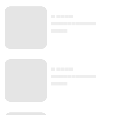
▄ ▄▄▄▄
▄▄▄▄▄▄▄▄▄▄▄
▄▄▄▄
▄ ▄▄▄▄
▄▄▄▄▄▄▄▄▄▄▄
▄▄▄▄