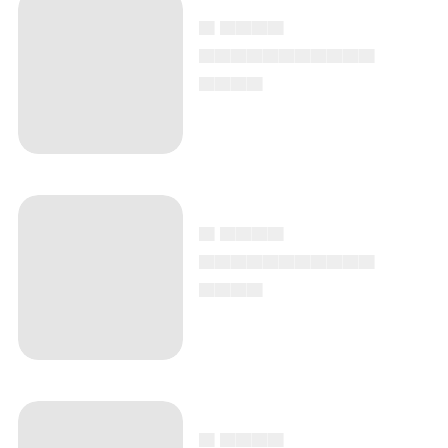
▄ ▄▄▄▄
▄▄▄▄▄▄▄▄▄▄▄
▄▄▄▄
▄ ▄▄▄▄
▄▄▄▄▄▄▄▄▄▄▄
▄▄▄▄
▄ ▄▄▄▄