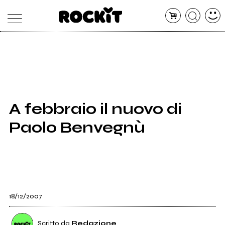
MAGAZINE
DATABASE
ARTICOLI
CONCERTI
ARTISTI
SHOP
A febbraio il nuovo di
RADIO
Paolo Benvegnù
18/12/2007
Scritto da
Redazione