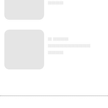
▄▄▄▄
▄ ▄▄▄▄
▄▄▄▄▄▄▄▄▄▄▄
▄▄▄▄