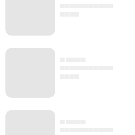
▄▄▄▄▄▄▄▄▄▄▄
▄▄▄▄
▄ ▄▄▄▄
▄▄▄▄▄▄▄▄▄▄▄
▄▄▄▄
▄ ▄▄▄▄
▄▄▄▄▄▄▄▄▄▄▄