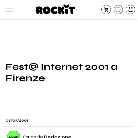
MAGAZINE
DATABASE
ARTICOLI
CONCERTI
ARTISTI
SHOP
Fest@ Internet 2001 a
RADIO
Firenze
08/03/2001
Scritto da
Redazione