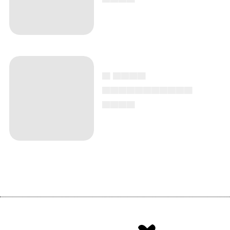
▄ ▄▄▄▄
▄▄▄▄▄▄▄▄▄▄▄
▄▄▄▄