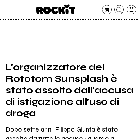
MAGAZINE
DATABASE
ARTICOLI
CONCERTI
ARTISTI
SHOP
L'organizzatore del
RADIO
Rototom Sunsplash è
stato assolto dall'accusa
di istigazione all'uso di
droga
Dopo sette anni, Filippo Giunta è stato
assolto da tutte le accuse riguardo al