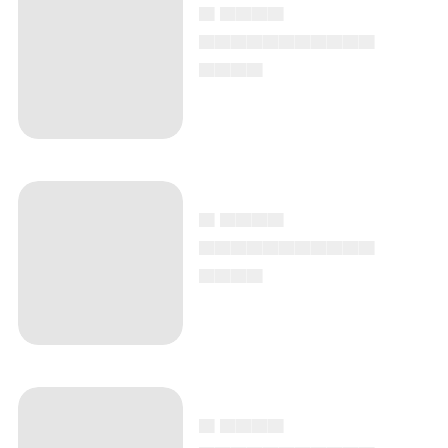
▄ ▄▄▄▄
▄▄▄▄▄▄▄▄▄▄▄
▄▄▄▄
▄ ▄▄▄▄
▄▄▄▄▄▄▄▄▄▄▄
▄▄▄▄
▄ ▄▄▄▄
▄▄▄▄▄▄▄▄▄▄▄