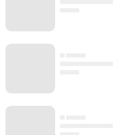
▄▄▄▄
▄ ▄▄▄▄
▄▄▄▄▄▄▄▄▄▄▄
▄▄▄▄
▄ ▄▄▄▄
▄▄▄▄▄▄▄▄▄▄▄
▄▄▄▄