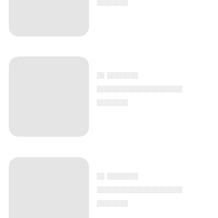
▄ ▄▄▄▄
▄▄▄▄▄▄▄▄▄▄▄
▄▄▄▄
▄ ▄▄▄▄
▄▄▄▄▄▄▄▄▄▄▄
▄▄▄▄