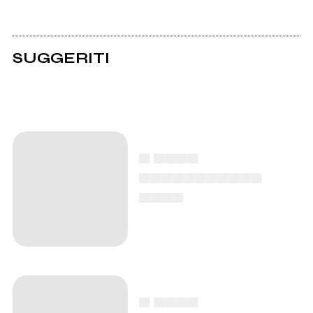
SUGGERITI
▄ ▄▄▄▄
▄▄▄▄▄▄▄▄▄▄▄
▄▄▄▄
▄ ▄▄▄▄