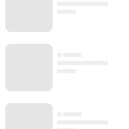
▄▄▄▄▄▄▄▄▄▄▄
▄▄▄▄
▄ ▄▄▄▄
▄▄▄▄▄▄▄▄▄▄▄
▄▄▄▄
▄ ▄▄▄▄
▄▄▄▄▄▄▄▄▄▄▄
▄▄▄▄