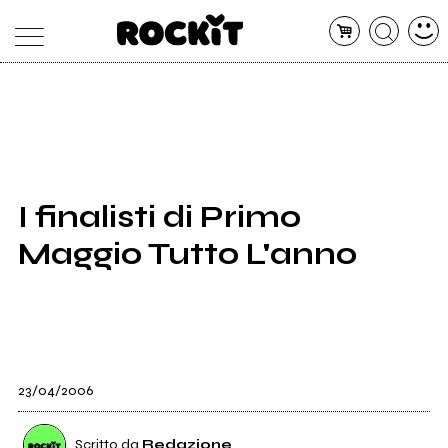
MAGAZINE
DATABASE
ARTICOLI
CONCERTI
ARTISTI
SHOP
I finalisti di Primo
RADIO
Maggio Tutto L'anno
23/04/2006
Scritto da
Redazione