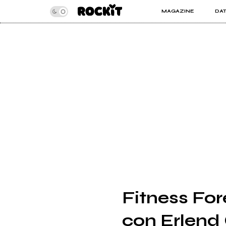
MAGAZINE
DA
INSIDER
ROC
ARTICOLI
ART
RECENSIONI
SER
VIDEO
Fitness For
con Erlend