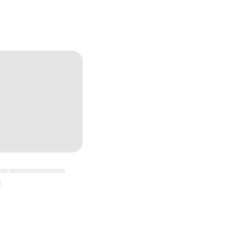
▄▄ ▄▄▄▄▄▄▄▄▄▄▄
▄