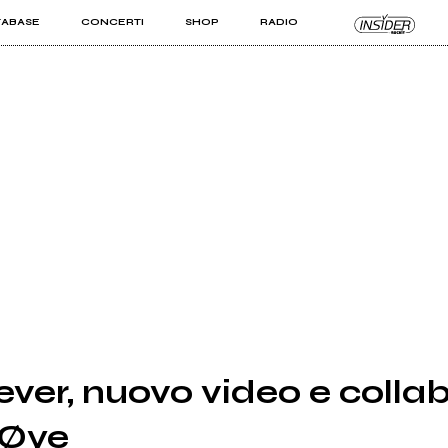
TABASE
CONCERTI
SHOP
RADIO
KIT PRO
ISTI
VIZI
ever, nuovo video e colla
 Øye