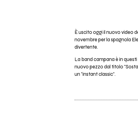
È uscito oggi il nuovo video d
novembre per la spagnola El
divertente.
La band campana è in questi 
nuovo pezzo dal titolo "Sost
un "instant classic".