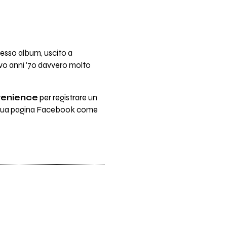
tesso album, uscito a
vo anni '70 davvero molto
venience
per registrare un
la sua pagina Facebook come