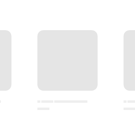
▄
▄ ▄▄▄▄ ▄▄▄▄▄▄▄▄▄▄▄
▄ ▄▄
▄▄▄▄
▄▄▄