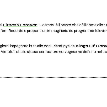
ei
Fitness Forever
: "Cosmos" è il pezzo che dà il nome allo s
efant Records, e propone un immaginario da programma televisi
giorni impegnata in studio con Erlend Øye dei
Kings Of Con
a Vietata", che lo stesso cantautore norvegese ha definito nel