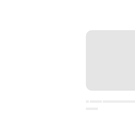
▄ ▄▄▄▄ ▄▄▄▄▄▄▄▄▄▄
▄▄▄▄