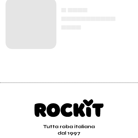
▄ ▄▄▄▄
▄▄▄▄▄▄▄▄▄▄▄
▄▄▄▄
Tutta roba italiana
dal 1997