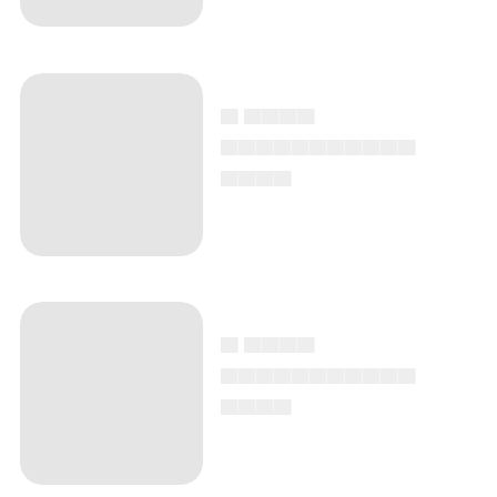
▄ ▄▄▄▄
▄▄▄▄▄▄▄▄▄▄▄
▄▄▄▄
▄ ▄▄▄▄
▄▄▄▄▄▄▄▄▄▄▄
▄▄▄▄