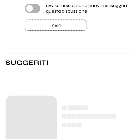
avvisami se ci sono nuovi messaggi in
questa discussione
Invia
SUGGERITI
▄ ▄▄▄▄
▄▄▄▄▄▄▄▄▄▄▄
▄▄▄▄