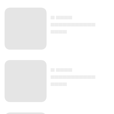
▄ ▄▄▄▄
▄▄▄▄▄▄▄▄▄▄▄
▄▄▄▄
▄ ▄▄▄▄
▄▄▄▄▄▄▄▄▄▄▄
▄▄▄▄