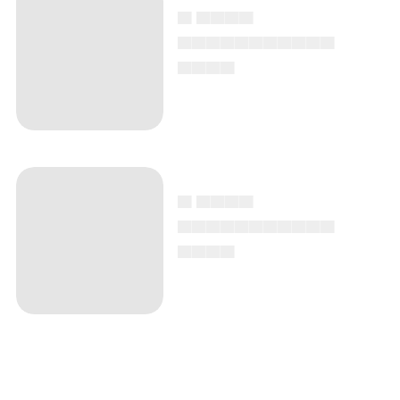
▄ ▄▄▄▄
▄▄▄▄▄▄▄▄▄▄▄
▄▄▄▄
▄ ▄▄▄▄
▄▄▄▄▄▄▄▄▄▄▄
▄▄▄▄