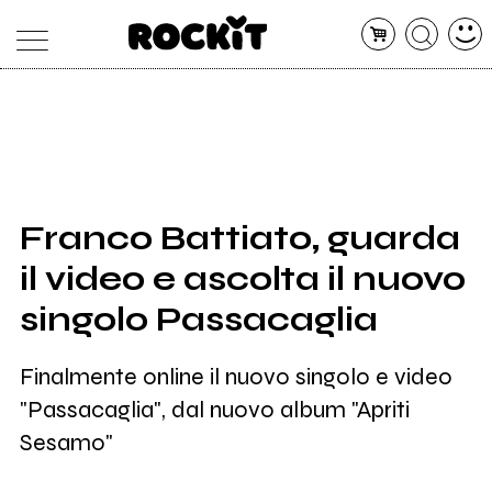
MAGAZINE
DATABASE
ARTICOLI
CONCERTI
ARTISTI
SHOP
Franco Battiato, guarda
RADIO
il video e ascolta il nuovo
singolo Passacaglia
Finalmente online il nuovo singolo e video
"Passacaglia", dal nuovo album "Apriti
Sesamo"