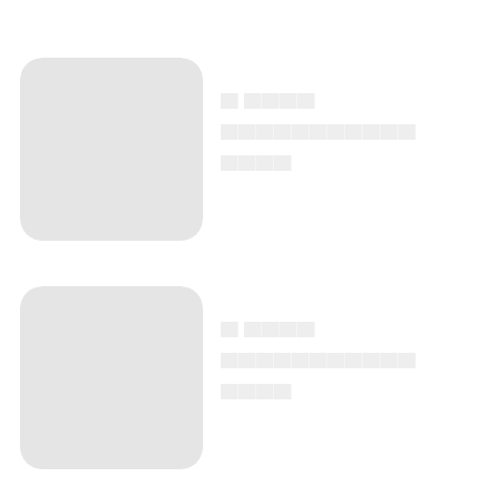
▄ ▄▄▄▄
▄▄▄▄▄▄▄▄▄▄▄
▄▄▄▄
▄ ▄▄▄▄
▄▄▄▄▄▄▄▄▄▄▄
▄▄▄▄