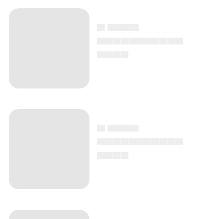
▄ ▄▄▄▄
▄▄▄▄▄▄▄▄▄▄▄
▄▄▄▄
▄ ▄▄▄▄
▄▄▄▄▄▄▄▄▄▄▄
▄▄▄▄