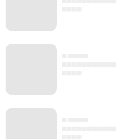
▄▄▄▄
▄ ▄▄▄▄
▄▄▄▄▄▄▄▄▄▄▄
▄▄▄▄
▄ ▄▄▄▄
▄▄▄▄▄▄▄▄▄▄▄
▄▄▄▄