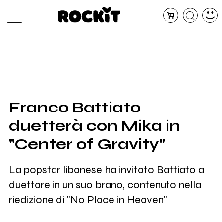
MAGAZINE
DATABASE
ARTICOLI
CONCERTI
ARTISTI
SHOP
Franco Battiato
RADIO
duetterà con Mika in
"Center of Gravity"
La popstar libanese ha invitato Battiato a
duettare in un suo brano, contenuto nella
riedizione di "No Place in Heaven"