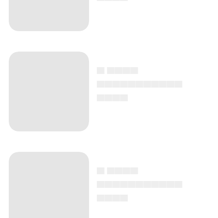
▄ ▄▄▄▄
▄▄▄▄▄▄▄▄▄▄▄
▄▄▄▄
▄ ▄▄▄▄
▄▄▄▄▄▄▄▄▄▄▄
▄▄▄▄