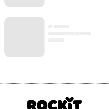
▄ ▄▄▄▄
▄▄▄▄▄▄▄▄▄▄▄
▄▄▄▄