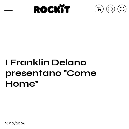
MAGAZINE
DATABASE
ARTICOLI
CONCERTI
ARTISTI
SHOP
I Franklin Delano
RADIO
presentano "Come
Home"
16/10/2006