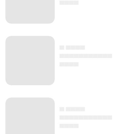
▄▄▄▄
▄ ▄▄▄▄
▄▄▄▄▄▄▄▄▄▄▄
▄▄▄▄
▄ ▄▄▄▄
▄▄▄▄▄▄▄▄▄▄▄
▄▄▄▄