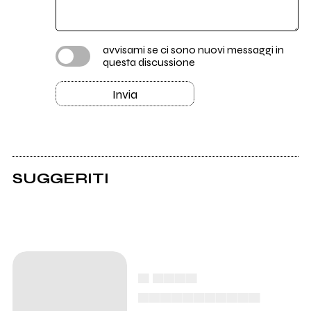
avvisami se ci sono nuovi messaggi in
questa discussione
Invia
SUGGERITI
▄ ▄▄▄▄
▄▄▄▄▄▄▄▄▄▄▄