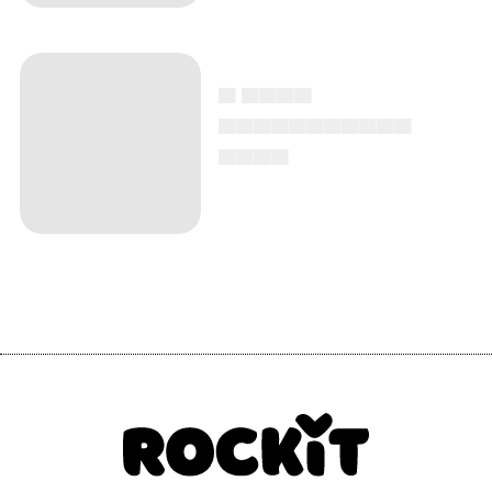
▄ ▄▄▄▄
▄▄▄▄▄▄▄▄▄▄▄
▄▄▄▄