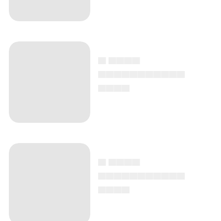
▄ ▄▄▄▄
▄▄▄▄▄▄▄▄▄▄▄
▄▄▄▄
▄ ▄▄▄▄
▄▄▄▄▄▄▄▄▄▄▄
▄▄▄▄