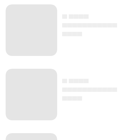
▄ ▄▄▄▄
▄▄▄▄▄▄▄▄▄▄▄
▄▄▄▄
▄ ▄▄▄▄
▄▄▄▄▄▄▄▄▄▄▄
▄▄▄▄