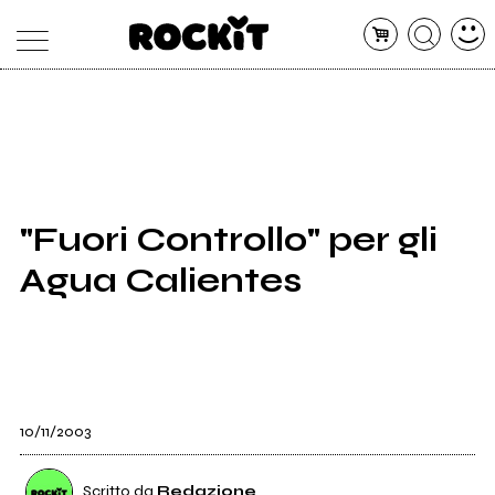
MAGAZINE
DATABASE
ARTICOLI
CONCERTI
ARTISTI
SHOP
"Fuori Controllo" per gli
RADIO
Agua Calientes
10/11/2003
Scritto da
Redazione