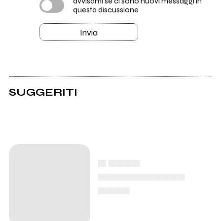
avvisami se ci sono nuovi messaggi in
questa discussione
Invia
SUGGERITI
▄ ▄▄▄▄
▄▄▄▄▄▄▄▄▄▄▄
▄▄▄▄