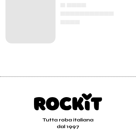
▄ ▄▄▄▄
▄▄▄▄▄▄▄▄▄▄▄
▄▄▄▄
Tutta roba italiana
dal 1997