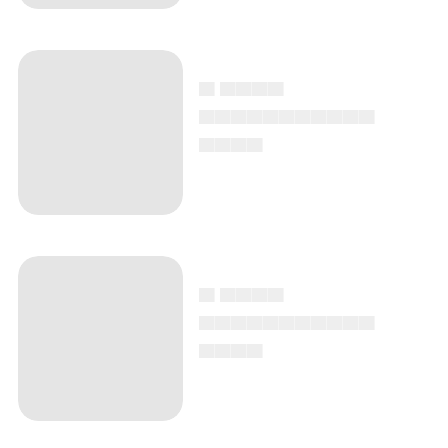
▄ ▄▄▄▄
▄▄▄▄▄▄▄▄▄▄▄
▄▄▄▄
▄ ▄▄▄▄
▄▄▄▄▄▄▄▄▄▄▄
▄▄▄▄