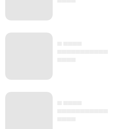
▄ ▄▄▄▄
▄▄▄▄▄▄▄▄▄▄▄
▄▄▄▄
▄ ▄▄▄▄
▄▄▄▄▄▄▄▄▄▄▄
▄▄▄▄