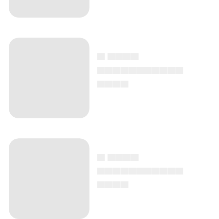
▄ ▄▄▄▄
▄▄▄▄▄▄▄▄▄▄▄
▄▄▄▄
▄ ▄▄▄▄
▄▄▄▄▄▄▄▄▄▄▄
▄▄▄▄