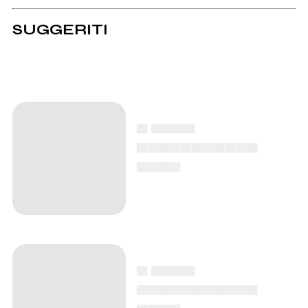
SUGGERITI
▄ ▄▄▄▄
▄▄▄▄▄▄▄▄▄▄▄
▄▄▄▄
▄ ▄▄▄▄
▄▄▄▄▄▄▄▄▄▄▄
▄▄▄▄