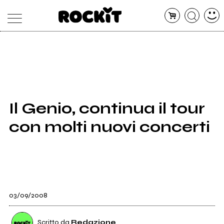
MAGAZINE
DATABASE
ARTICOLI
CONCERTI
ARTISTI
SHOP
Il Genio, continua il tour
RADIO
con molti nuovi concerti
03/09/2008
Scritto da
Redazione