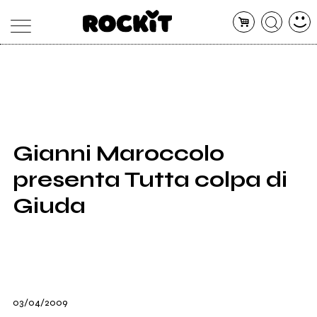
MAGAZINE
DATABASE
ARTICOLI
CONCERTI
ARTISTI
SHOP
Gianni Maroccolo
RADIO
presenta Tutta colpa di
Giuda
03/04/2009