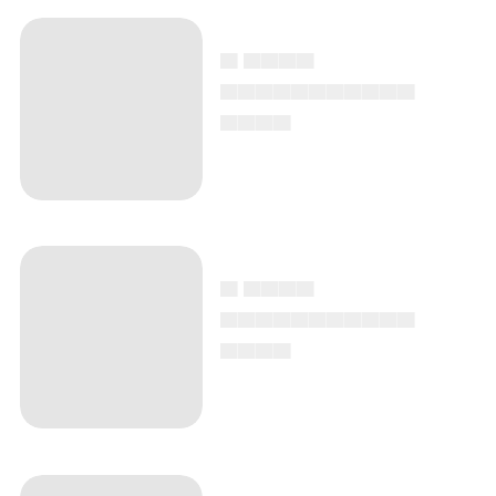
▄ ▄▄▄▄
▄▄▄▄▄▄▄▄▄▄▄
▄▄▄▄
▄ ▄▄▄▄
▄▄▄▄▄▄▄▄▄▄▄
▄▄▄▄