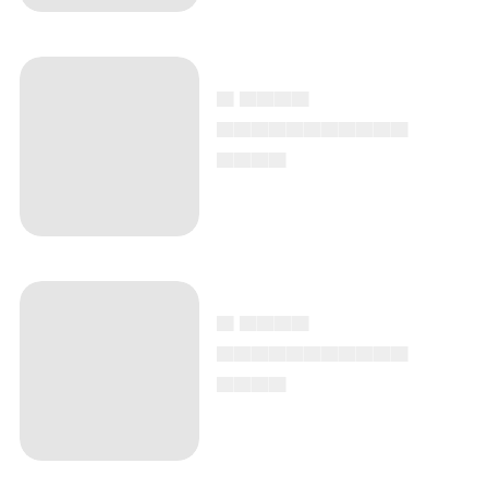
▄ ▄▄▄▄
▄▄▄▄▄▄▄▄▄▄▄
▄▄▄▄
▄ ▄▄▄▄
▄▄▄▄▄▄▄▄▄▄▄
▄▄▄▄