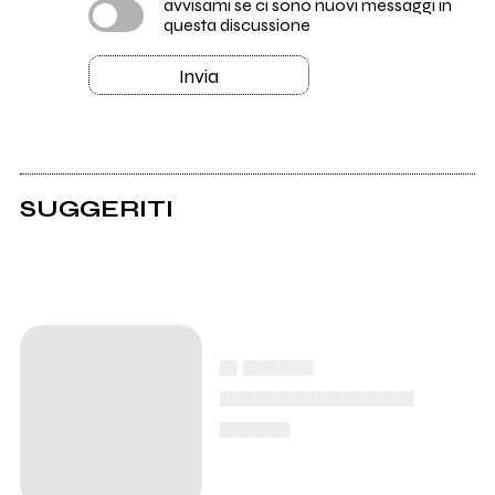
avvisami se ci sono nuovi messaggi in
questa discussione
Invia
SUGGERITI
▄ ▄▄▄▄
▄▄▄▄▄▄▄▄▄▄▄
▄▄▄▄