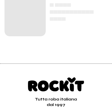
▄ ▄▄▄▄
▄▄▄▄▄▄▄▄▄▄▄
▄▄▄▄
Tutta roba italiana
dal 1997