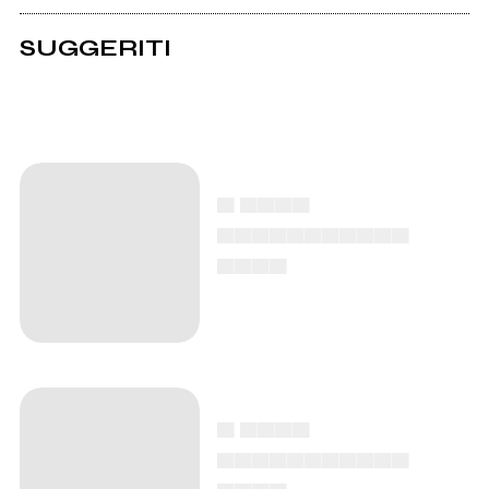
SUGGERITI
Delmoro - Portami a
ballare al MI AMI
Festival
"Avere vent'anni" di
Chadia Rodriguez è
l'EP consacrazione