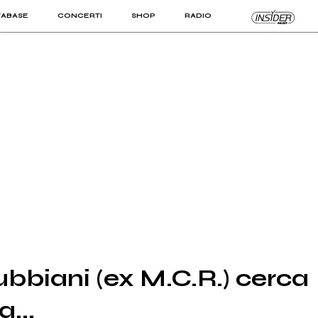
TABASE
CONCERTI
SHOP
RADIO
KIT PRO
ISTI
VIZI
bbiani (ex M.C.R.) cerca
...