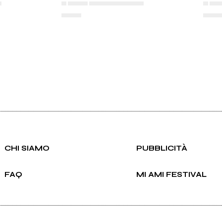
▄
▄ ▄▄▄▄ ▄▄▄▄▄▄▄▄▄▄▄
▄ ▄▄
▄▄▄▄
▄▄▄
CHI SIAMO
PUBBLICITÀ
FAQ
MI AMI FESTIVAL