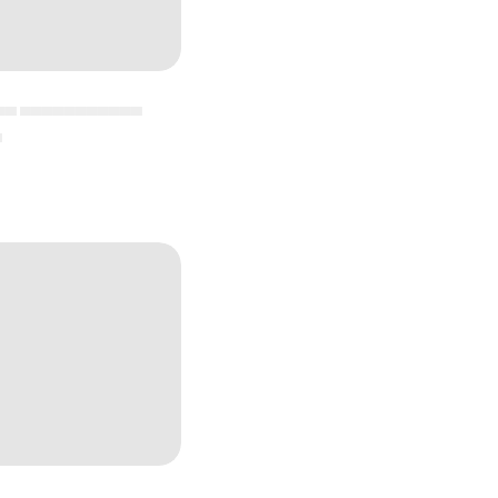
▄▄ ▄▄▄▄▄▄▄▄▄▄▄
▄