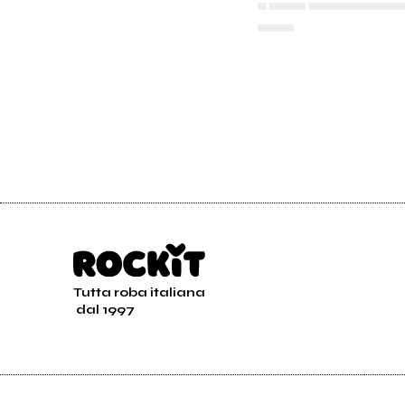
▄ ▄▄▄▄ ▄▄▄▄▄▄▄▄▄▄
▄▄▄▄
Tutta roba italiana
dal 1997