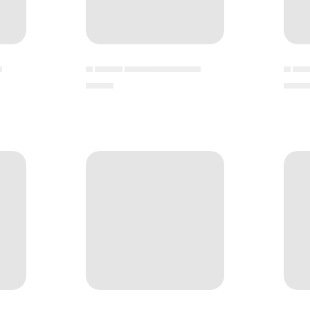
▄
▄ ▄▄▄▄ ▄▄▄▄▄▄▄▄▄▄▄
▄ ▄▄
▄▄▄▄
▄▄▄