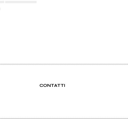
▄▄ ▄▄▄▄▄▄▄▄▄▄▄
▄
CONTATTI