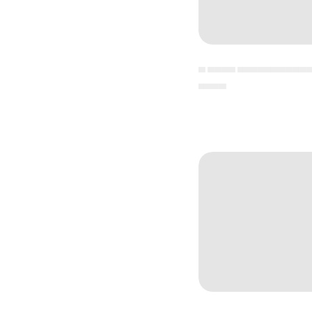
▄ ▄▄▄▄ ▄▄▄▄▄▄▄▄▄▄
▄▄▄▄