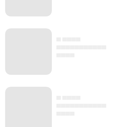
▄ ▄▄▄▄
▄▄▄▄▄▄▄▄▄▄▄
▄▄▄▄
▄ ▄▄▄▄
▄▄▄▄▄▄▄▄▄▄▄
▄▄▄▄