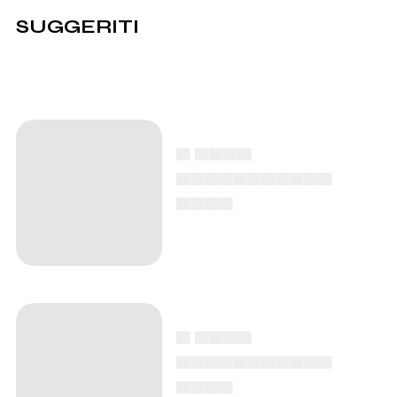
SUGGERITI
▄ ▄▄▄▄
▄▄▄▄▄▄▄▄▄▄▄
▄▄▄▄
▄ ▄▄▄▄
▄▄▄▄▄▄▄▄▄▄▄
▄▄▄▄