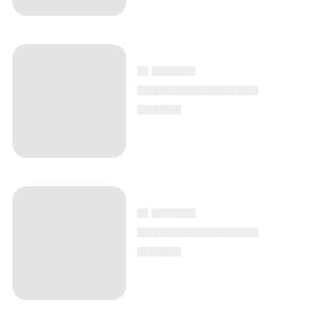
▄ ▄▄▄▄
▄▄▄▄▄▄▄▄▄▄▄
▄▄▄▄
▄ ▄▄▄▄
▄▄▄▄▄▄▄▄▄▄▄
▄▄▄▄