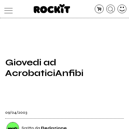
MAGAZINE
DATABASE
ARTICOLI
CONCERTI
ARTISTI
SHOP
Giovedi ad
RADIO
AcrobaticiAnfibi
09/04/2003
Scritto da
Redazione