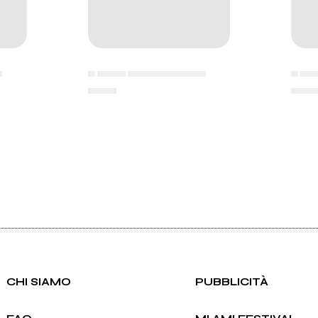
▄
▄ ▄▄▄▄ ▄▄▄▄▄▄▄▄▄▄▄
▄ ▄▄
▄▄▄▄
▄▄▄
CHI SIAMO
PUBBLICITÀ