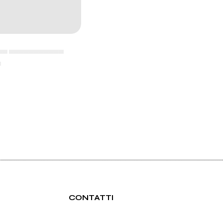
▄▄ ▄▄▄▄▄▄▄▄▄▄▄
▄
CONTATTI