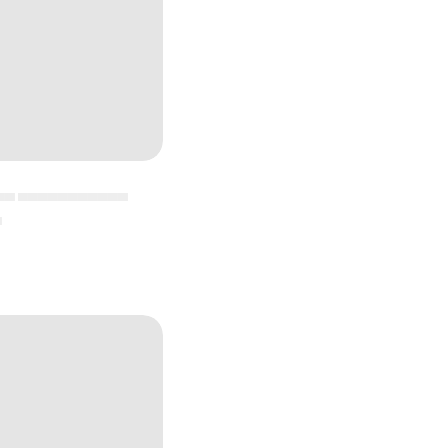
▄▄ ▄▄▄▄▄▄▄▄▄▄▄
▄