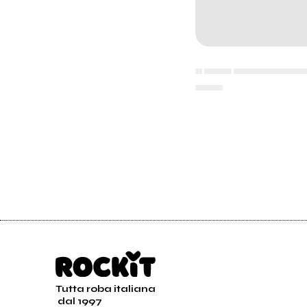
▄ ▄▄▄▄ ▄▄▄▄▄▄▄▄▄▄
▄▄▄▄
Tutta roba italiana
dal 1997