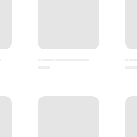
▄
▄ ▄▄▄▄ ▄▄▄▄▄▄▄▄▄▄▄
▄ ▄▄
▄▄▄▄
▄▄▄