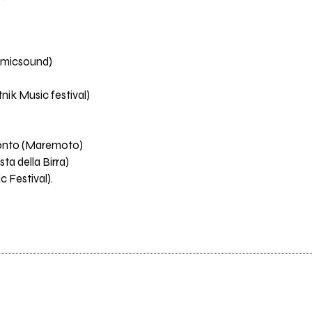
emicsound)
nik Music festival)
ronto (Maremoto)
ta della Birra)
c Festival).