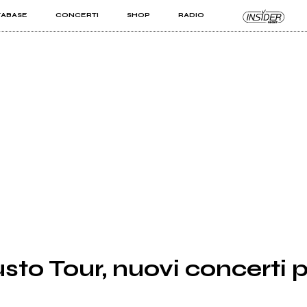
TABASE
CONCERTI
SHOP
RADIO
KIT PRO
ISTI
VIZI
usto Tour, nuovi concerti 