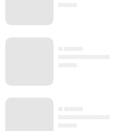
▄▄▄▄
▄ ▄▄▄▄
▄▄▄▄▄▄▄▄▄▄▄
▄▄▄▄
▄ ▄▄▄▄
▄▄▄▄▄▄▄▄▄▄▄
▄▄▄▄