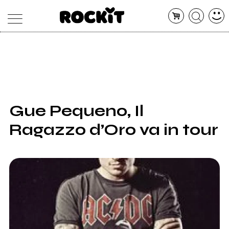
MAGAZINE
DATABASE
ARTICOLI
CONCERTI
ARTISTI
SHOP
Gue Pequeno, Il
RADIO
Ragazzo d’Oro va in tour