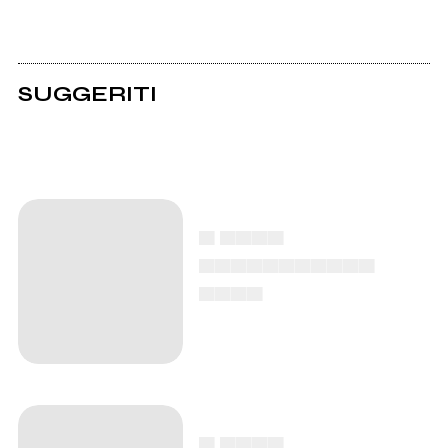
SUGGERITI
▄ ▄▄▄▄
▄▄▄▄▄▄▄▄▄▄▄
▄▄▄▄
▄ ▄▄▄▄