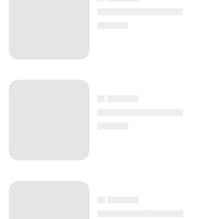
▄▄▄▄▄▄▄▄▄▄▄
▄▄▄▄
▄ ▄▄▄▄
▄▄▄▄▄▄▄▄▄▄▄
▄▄▄▄
▄ ▄▄▄▄
▄▄▄▄▄▄▄▄▄▄▄