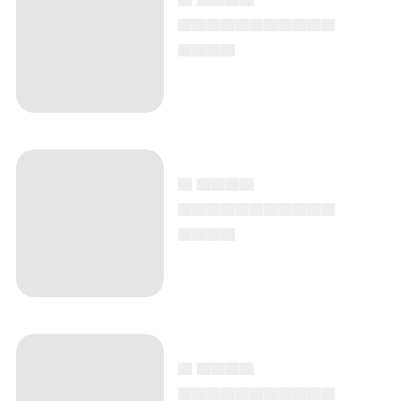
▄▄▄▄▄▄▄▄▄▄▄
▄▄▄▄
▄ ▄▄▄▄
▄▄▄▄▄▄▄▄▄▄▄
▄▄▄▄
▄ ▄▄▄▄
▄▄▄▄▄▄▄▄▄▄▄