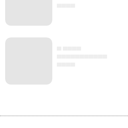
▄▄▄▄
▄ ▄▄▄▄
▄▄▄▄▄▄▄▄▄▄▄
▄▄▄▄