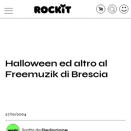
MAGAZINE
DATABASE
ARTICOLI
CONCERTI
ARTISTI
SHOP
Halloween ed altro al
RADIO
Freemuzik di Brescia
27/10/2004
Scritto da
Redazione