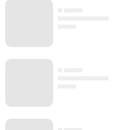
▄ ▄▄▄▄
▄▄▄▄▄▄▄▄▄▄▄
▄▄▄▄
▄ ▄▄▄▄
▄▄▄▄▄▄▄▄▄▄▄
▄▄▄▄
▄ ▄▄▄▄