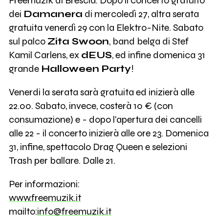
Freemuzik di Brescia. Dopo il concerto gratuito
dei
Damanera
di mercoledì 27, altra serata
gratuita venerdì 29 con la Elektro-Nite. Sabato
sul palco
Zita Swoon
, band belga di Stef
Kamil Carlens, ex
dEUS
, ed infine domenica 31
grande
Halloween Party
!
Venerdi la serata sarà gratuita ed inizierà alle
22.00. Sabato, invece, costerà 10 € (con
consumazione) e - dopo l'apertura dei cancelli
alle 22 - il concerto inizierà alle ore 23. Domenica
31, infine, spettacolo Drag Queen e selezioni
Trash per ballare. Dalle 21.
Per informazioni:
www.freemuzik.it
mailto:
info@freemuzik.it