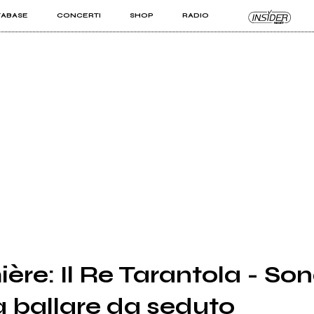
TABASE
CONCERTI
SHOP
RADIO
KIT PRO
ISTI
VIZI
ère: Il Re Tarantola - So
 ballare da seduto