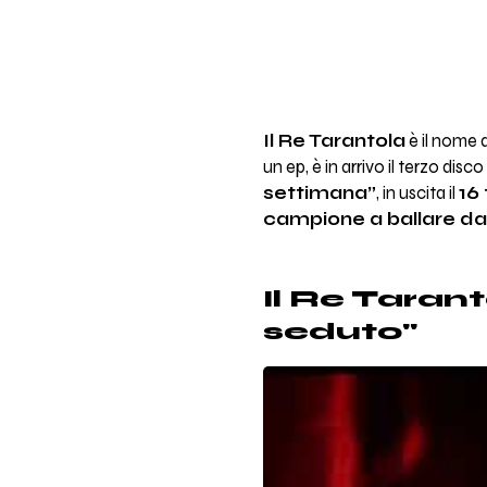
Il Re Tarantola
è il nome 
un ep, è in arrivo il terzo disco
settimana”
, in uscita il
16
campione a ballare da
Il Re Taran
seduto"