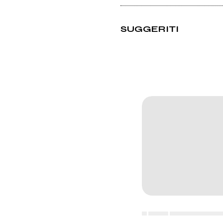
SUGGERITI
▄ ▄▄▄▄ ▄▄▄▄▄▄▄▄▄▄