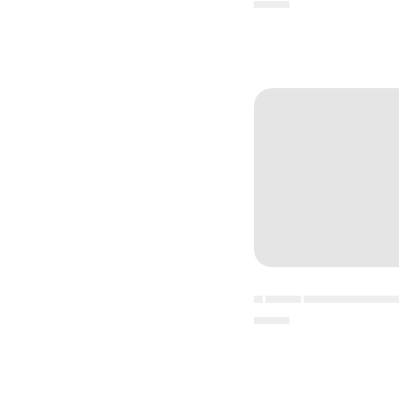
▄▄▄▄
▄ ▄▄▄▄ ▄▄▄▄▄▄▄▄▄▄
▄▄▄▄