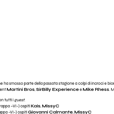
ha smosso parte della passata stagione a colpi di incroci e bioritm
dent
Martini Bros
,
SirBilly Experience
e
Mike Rhess
. M
n tutti i
guest
:
rappa –VI-) ospiti
Kais
,
MissyC
appa -VI-) ospiti
Giovanni Calmante
,
MissyC