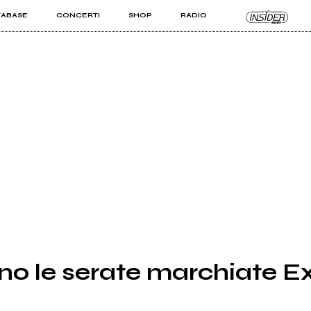
TABASE
CONCERTI
SHOP
RADIO
KIT PRO
ISTI
VIZI
no le serate marchiate 