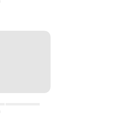
▄
▄▄ ▄▄▄▄▄▄▄▄▄▄▄
▄