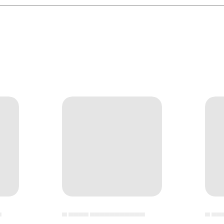
▄
▄ ▄▄▄▄ ▄▄▄▄▄▄▄▄▄▄▄
▄ ▄▄