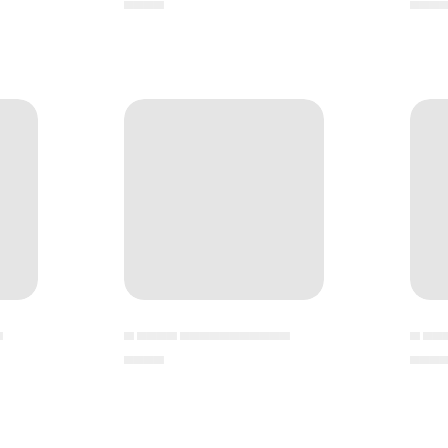
▄▄▄▄
▄▄▄
▄
▄ ▄▄▄▄ ▄▄▄▄▄▄▄▄▄▄▄
▄ ▄▄
▄▄▄▄
▄▄▄