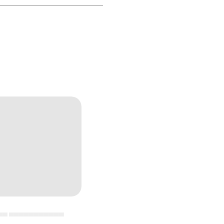
▄▄ ▄▄▄▄▄▄▄▄▄▄▄