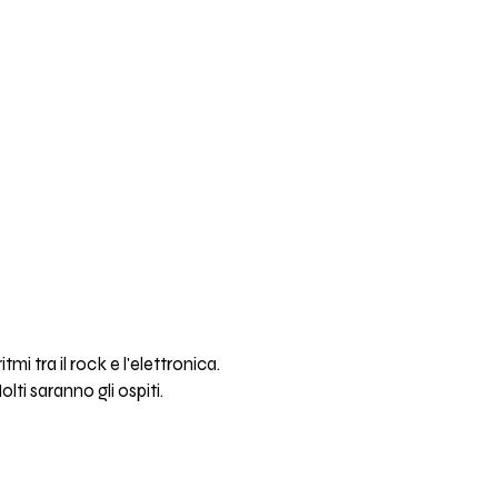
i tra il rock e l'elettronica.
olti saranno gli ospiti.