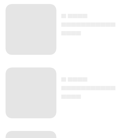
▄ ▄▄▄▄
▄▄▄▄▄▄▄▄▄▄▄
▄▄▄▄
▄ ▄▄▄▄
▄▄▄▄▄▄▄▄▄▄▄
▄▄▄▄