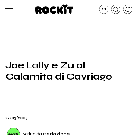
MAGAZINE
DATABASE
ARTICOLI
CONCERTI
ARTISTI
SHOP
Joe Lally e Zu al
RADIO
Calamita di Cavriago
27/03/2007
Scritto da
Redazione