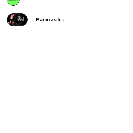
Ronin
e altri 3
229
Ronin
672
Zu
2K
Il Teatro Degli Orrori
2
Laura Mars