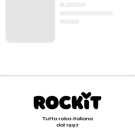
▄ ▄▄▄▄
▄▄▄▄▄▄▄▄▄▄▄
▄▄▄▄
Tutta roba italiana
dal 1997