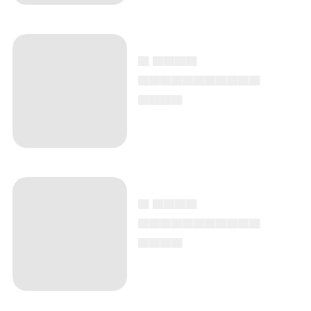
▄ ▄▄▄▄
▄▄▄▄▄▄▄▄▄▄▄
▄▄▄▄
▄ ▄▄▄▄
▄▄▄▄▄▄▄▄▄▄▄
▄▄▄▄