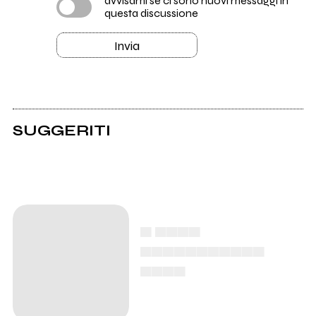
avvisami se ci sono nuovi messaggi in
questa discussione
Invia
SUGGERITI
▄ ▄▄▄▄
▄▄▄▄▄▄▄▄▄▄▄
▄▄▄▄