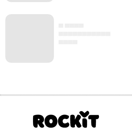
▄ ▄▄▄▄
▄▄▄▄▄▄▄▄▄▄▄
▄▄▄▄