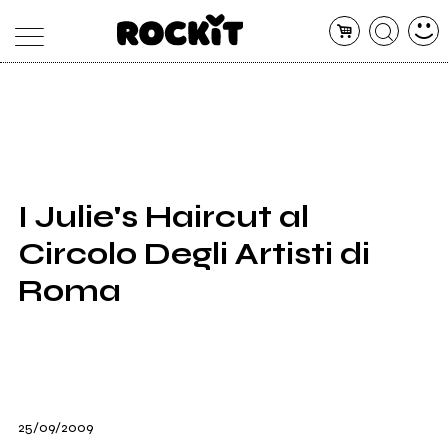
MAGAZINE
DATABASE
ARTICOLI
CONCERTI
ARTISTI
SHOP
I Julie's Haircut al
RADIO
Circolo Degli Artisti di
Roma
25/09/2009