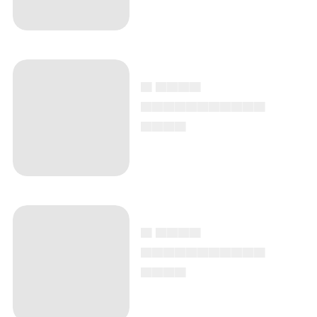
▄ ▄▄▄▄
▄▄▄▄▄▄▄▄▄▄▄
▄▄▄▄
▄ ▄▄▄▄
▄▄▄▄▄▄▄▄▄▄▄
▄▄▄▄