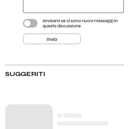
avvisami se ci sono nuovi messaggi in
questa discussione
Invia
SUGGERITI
▄ ▄▄▄▄
▄▄▄▄▄▄▄▄▄▄▄