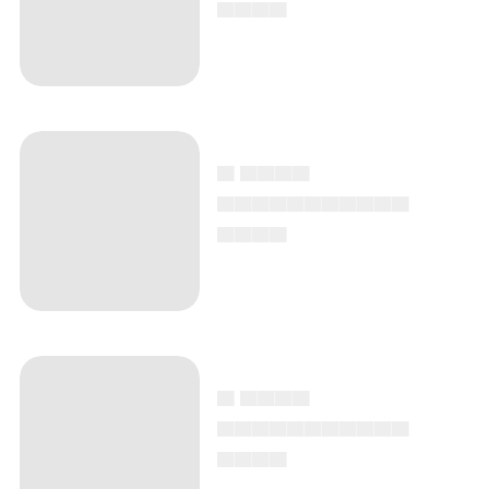
▄▄▄▄
▄ ▄▄▄▄
▄▄▄▄▄▄▄▄▄▄▄
▄▄▄▄
▄ ▄▄▄▄
▄▄▄▄▄▄▄▄▄▄▄
▄▄▄▄