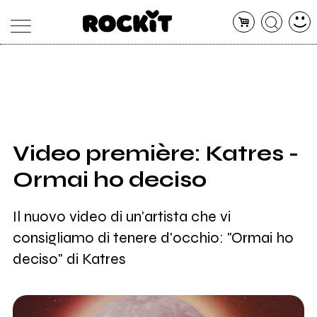
MAGAZINE
DATABASE
ARTICOLI
CONCERTI
ARTISTI
SHOP
Video première: Katres -
RADIO
Ormai ho deciso
Il nuovo video di un'artista che vi
consigliamo di tenere d'occhio: "Ormai ho
deciso" di Katres