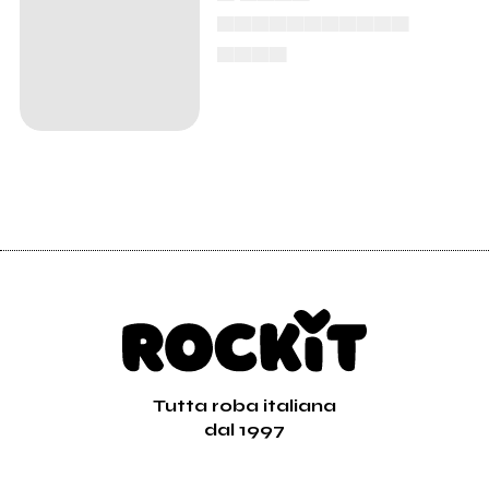
▄▄▄▄▄▄▄▄▄▄▄
▄▄▄▄
Tutta roba italiana
dal 1997