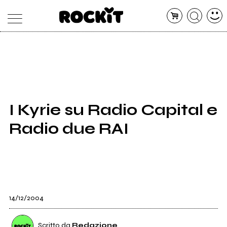
MAGAZINE
DATABASE
ARTICOLI
CONCERTI
ARTISTI
SHOP
I Kyrie su Radio Capital e
RADIO
Radio due RAI
14/12/2004
Scritto da
Redazione