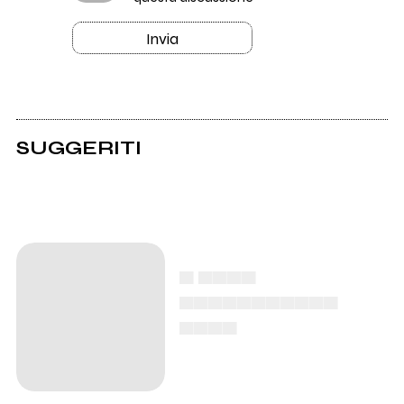
Invia
SUGGERITI
▄ ▄▄▄▄
▄▄▄▄▄▄▄▄▄▄▄
▄▄▄▄