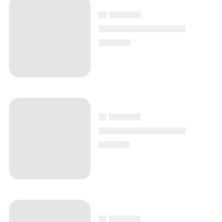
▄ ▄▄▄▄
▄▄▄▄▄▄▄▄▄▄▄
▄▄▄▄
▄ ▄▄▄▄
▄▄▄▄▄▄▄▄▄▄▄
▄▄▄▄
▄ ▄▄▄▄