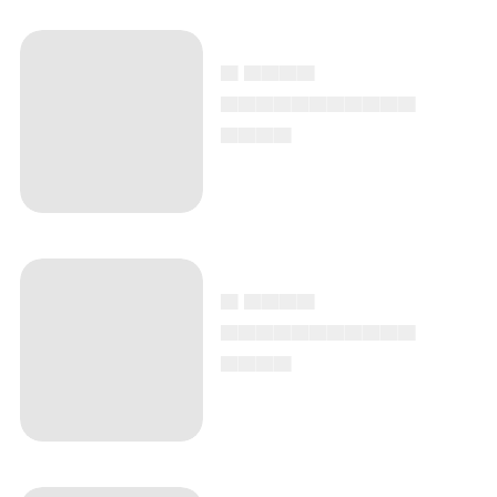
▄ ▄▄▄▄
▄▄▄▄▄▄▄▄▄▄▄
▄▄▄▄
▄ ▄▄▄▄
▄▄▄▄▄▄▄▄▄▄▄
▄▄▄▄