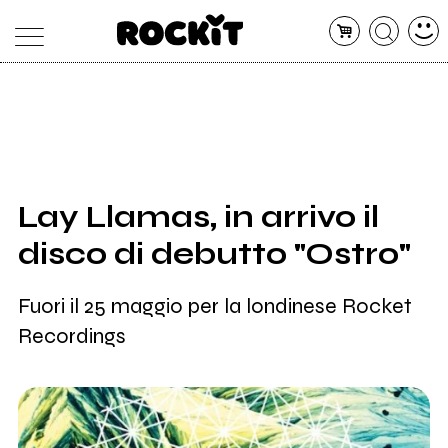
MAGAZINE
DATABASE
ARTICOLI
CONCERTI
ARTISTI
SHOP
Lay Llamas, in arrivo il
RADIO
disco di debutto "Ostro"
Fuori il 25 maggio per la londinese Rocket
Recordings