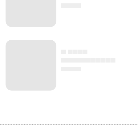
▄▄▄▄
▄ ▄▄▄▄
▄▄▄▄▄▄▄▄▄▄▄
▄▄▄▄