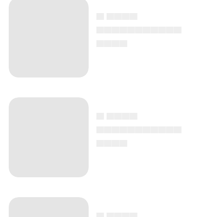
▄ ▄▄▄▄
▄▄▄▄▄▄▄▄▄▄▄
▄▄▄▄
▄ ▄▄▄▄
▄▄▄▄▄▄▄▄▄▄▄
▄▄▄▄
▄ ▄▄▄▄