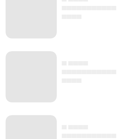
▄▄▄▄▄▄▄▄▄▄▄
▄▄▄▄
▄ ▄▄▄▄
▄▄▄▄▄▄▄▄▄▄▄
▄▄▄▄
▄ ▄▄▄▄
▄▄▄▄▄▄▄▄▄▄▄