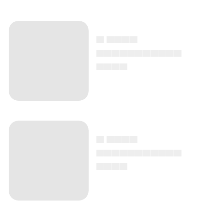
▄ ▄▄▄▄
▄▄▄▄▄▄▄▄▄▄▄
▄▄▄▄
▄ ▄▄▄▄
▄▄▄▄▄▄▄▄▄▄▄
▄▄▄▄