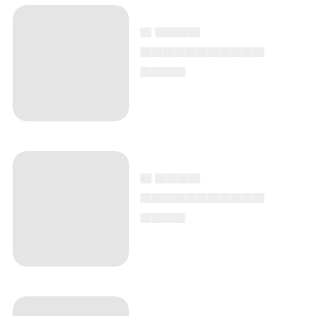
▄ ▄▄▄▄
▄▄▄▄▄▄▄▄▄▄▄
▄▄▄▄
▄ ▄▄▄▄
▄▄▄▄▄▄▄▄▄▄▄
▄▄▄▄