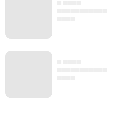
▄ ▄▄▄▄
▄▄▄▄▄▄▄▄▄▄▄
▄▄▄▄
▄ ▄▄▄▄
▄▄▄▄▄▄▄▄▄▄▄
▄▄▄▄