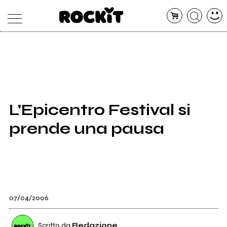
MAGAZINE
DATABASE
ARTICOLI
CONCERTI
ARTISTI
SHOP
L'Epicentro Festival si
RADIO
prende una pausa
07/04/2006
Scritto da
Redazione