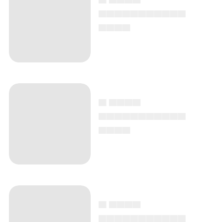
▄▄▄▄▄▄▄▄▄▄▄
▄▄▄▄
▄ ▄▄▄▄
▄▄▄▄▄▄▄▄▄▄▄
▄▄▄▄
▄ ▄▄▄▄
▄▄▄▄▄▄▄▄▄▄▄