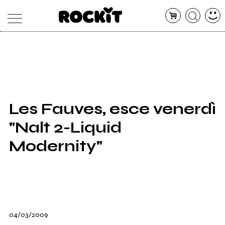
MAGAZINE
DATABASE
ARTICOLI
CONCERTI
ARTISTI
SHOP
Les Fauves, esce venerdì
RADIO
"Nalt 2-Liquid
Modernity"
04/03/2009