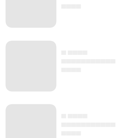
▄▄▄▄
▄ ▄▄▄▄
▄▄▄▄▄▄▄▄▄▄▄
▄▄▄▄
▄ ▄▄▄▄
▄▄▄▄▄▄▄▄▄▄▄
▄▄▄▄