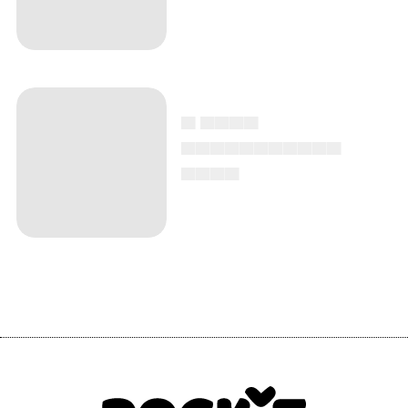
▄ ▄▄▄▄
▄▄▄▄▄▄▄▄▄▄▄
▄▄▄▄