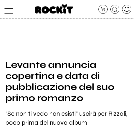
MAGAZINE
DATABASE
ARTICOLI
CONCERTI
ARTISTI
SHOP
Levante annuncia
RADIO
copertina e data di
pubblicazione del suo
primo romanzo
"Se non ti vedo non esisti" uscirà per Rizzoli,
poco prima del nuovo album