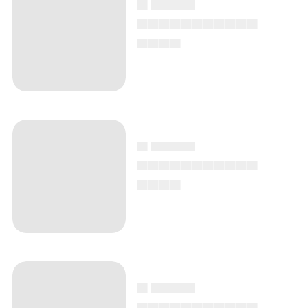
▄ ▄▄▄▄
▄▄▄▄▄▄▄▄▄▄▄
▄▄▄▄
▄ ▄▄▄▄
▄▄▄▄▄▄▄▄▄▄▄
▄▄▄▄
▄ ▄▄▄▄
▄▄▄▄▄▄▄▄▄▄▄