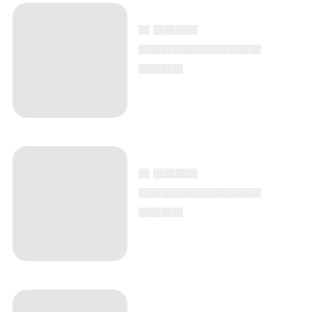
▄ ▄▄▄▄
▄▄▄▄▄▄▄▄▄▄▄
▄▄▄▄
▄ ▄▄▄▄
▄▄▄▄▄▄▄▄▄▄▄
▄▄▄▄