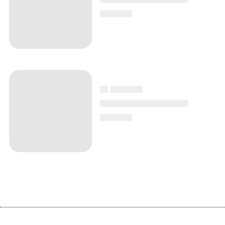
▄▄▄▄
▄ ▄▄▄▄
▄▄▄▄▄▄▄▄▄▄▄
▄▄▄▄