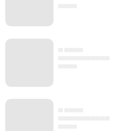
▄▄▄▄
▄ ▄▄▄▄
▄▄▄▄▄▄▄▄▄▄▄
▄▄▄▄
▄ ▄▄▄▄
▄▄▄▄▄▄▄▄▄▄▄
▄▄▄▄