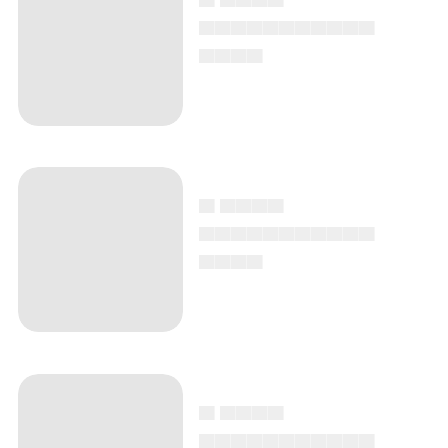
▄▄▄▄▄▄▄▄▄▄▄
▄▄▄▄
▄ ▄▄▄▄
▄▄▄▄▄▄▄▄▄▄▄
▄▄▄▄
▄ ▄▄▄▄
▄▄▄▄▄▄▄▄▄▄▄