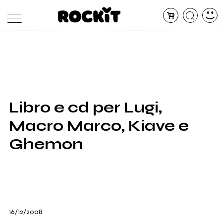
MAGAZINE
DATABASE
ARTICOLI
CONCERTI
ARTISTI
SHOP
Libro e cd per Lugi,
RADIO
Macro Marco, Kiave e
Ghemon
16/12/2008