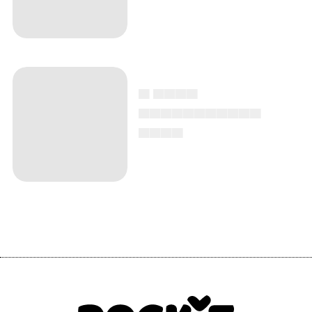
▄ ▄▄▄▄
▄▄▄▄▄▄▄▄▄▄▄
▄▄▄▄