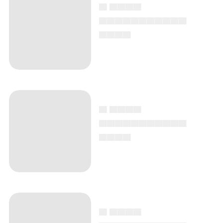
▄ ▄▄▄▄
▄▄▄▄▄▄▄▄▄▄▄
▄▄▄▄
▄ ▄▄▄▄
▄▄▄▄▄▄▄▄▄▄▄
▄▄▄▄
▄ ▄▄▄▄
▄▄▄▄▄▄▄▄▄▄▄