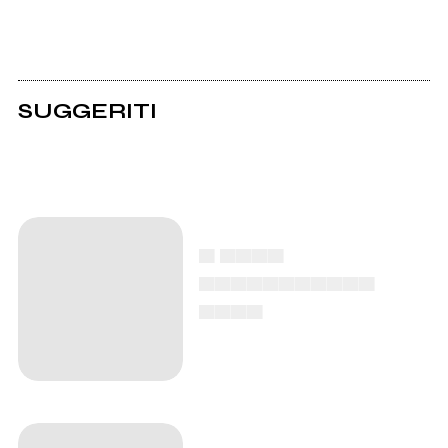
SUGGERITI
▄ ▄▄▄▄
▄▄▄▄▄▄▄▄▄▄▄
▄▄▄▄