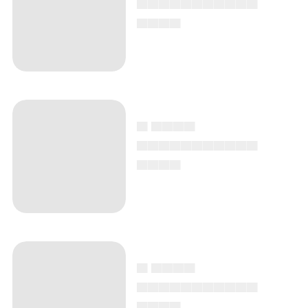
▄▄▄▄
▄ ▄▄▄▄
▄▄▄▄▄▄▄▄▄▄▄
▄▄▄▄
▄ ▄▄▄▄
▄▄▄▄▄▄▄▄▄▄▄
▄▄▄▄