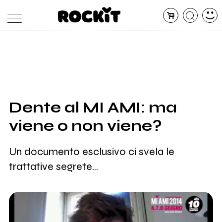
MAGAZINE
DATABASE
ARTICOLI
CONCERTI
ARTISTI
SHOP
Dente al MI AMI: ma
RADIO
viene o non viene?
Un documento esclusivo ci svela le
trattative segrete...