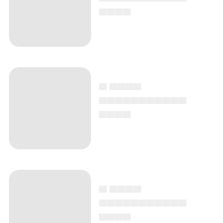
▄▄▄▄
▄ ▄▄▄▄
▄▄▄▄▄▄▄▄▄▄▄
▄▄▄▄
▄ ▄▄▄▄
▄▄▄▄▄▄▄▄▄▄▄
▄▄▄▄