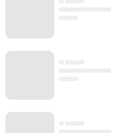
▄▄▄▄▄▄▄▄▄▄▄
▄▄▄▄
▄ ▄▄▄▄
▄▄▄▄▄▄▄▄▄▄▄
▄▄▄▄
▄ ▄▄▄▄
▄▄▄▄▄▄▄▄▄▄▄