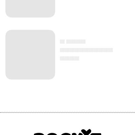
▄ ▄▄▄▄
▄▄▄▄▄▄▄▄▄▄▄
▄▄▄▄