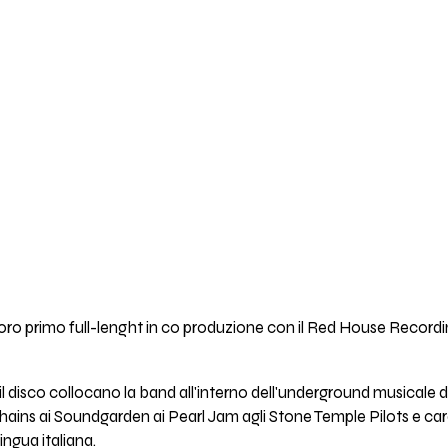
loro primo full-lenght in co produzione con il Red House Recordin
disco collocano la band all'interno dell'underground musicale di 
 Chains ai Soundgarden ai Pearl Jam agli Stone Temple Pilots e ca
ingua italiana.