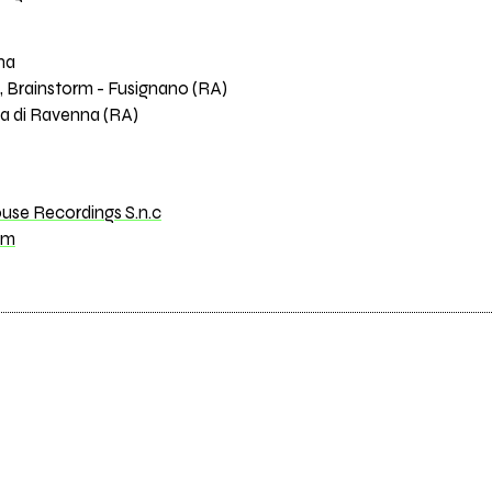
na
 Brainstorm - Fusignano (RA)
a di Ravenna (RA)
use Recordings S.n.c
om