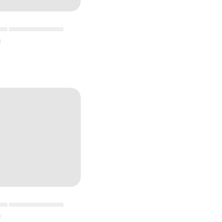
▄▄ ▄▄▄▄▄▄▄▄▄▄▄
▄
▄▄ ▄▄▄▄▄▄▄▄▄▄▄
▄