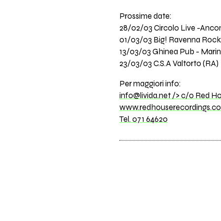
Prossime date:
28/02/03 Circolo Live -Anco
01/03/03 Big! Ravenna Rock,
13/03/03 Ghinea Pub - Marin
23/03/03 C.S.A Valtorto (RA)
Per maggiori info:
info@livida.net
/> c/o Red Ho
www.redhouserecordings.c
Tel. 071 64620