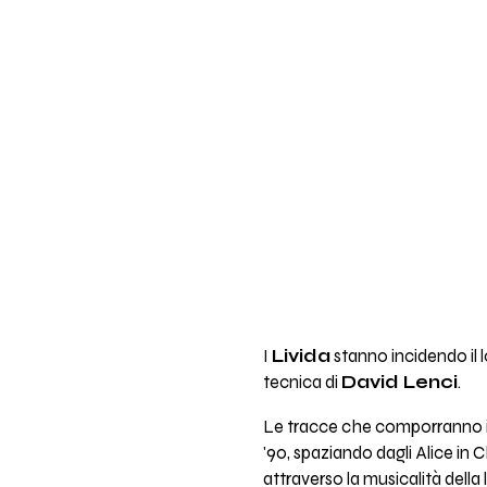
I
Livida
stanno incidendo il 
tecnica di
David Lenci
.
Le tracce che comporranno il 
'90, spaziando dagli Alice in
attraverso la musicalità della l