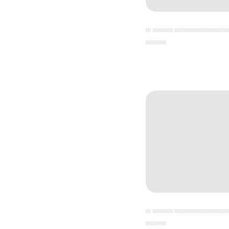
▄ ▄▄▄▄ ▄▄▄▄▄▄▄▄▄▄
▄▄▄▄
▄ ▄▄▄▄ ▄▄▄▄▄▄▄▄▄▄
▄▄▄▄