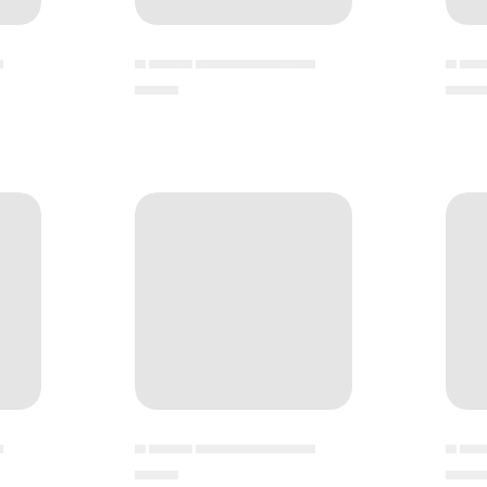
▄
▄ ▄▄▄▄ ▄▄▄▄▄▄▄▄▄▄▄
▄ ▄▄
▄▄▄▄
▄▄▄
▄
▄ ▄▄▄▄ ▄▄▄▄▄▄▄▄▄▄▄
▄ ▄▄
▄▄▄▄
▄▄▄