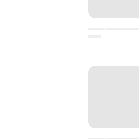
▄ ▄▄▄▄ ▄▄▄▄▄▄▄▄▄▄
▄▄▄▄
▄ ▄▄▄▄ ▄▄▄▄▄▄▄▄▄▄