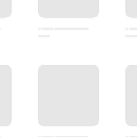
▄
▄ ▄▄▄▄ ▄▄▄▄▄▄▄▄▄▄▄
▄ ▄▄
▄▄▄▄
▄▄▄
▄
▄ ▄▄▄▄ ▄▄▄▄▄▄▄▄▄▄▄
▄ ▄▄