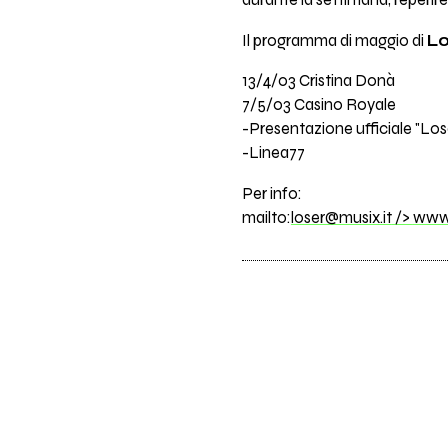
durante la settimana, reperire
Il programma di maggio di
Lo
13/4/03 Cristina Donà
7/5/03 Casino Royale
-Presentazione ufficiale "Lose
-Linea77
Per info:
mailto:
loser@musix.it
/>
www.