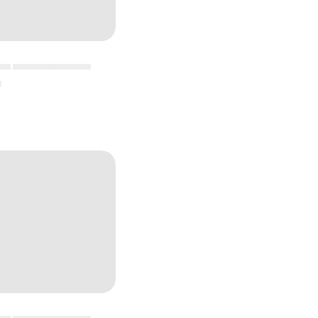
▄▄ ▄▄▄▄▄▄▄▄▄▄▄
▄
▄▄ ▄▄▄▄▄▄▄▄▄▄▄