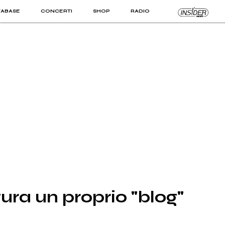
TABASE
CONCERTI
SHOP
RADIO
KIT PRO
ISTI
VIZI
ura un proprio "blog"