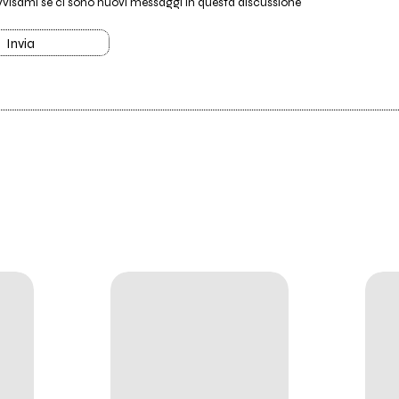
vvisami se ci sono nuovi messaggi in questa discussione
Invia