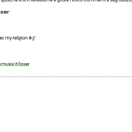
 qualche link interessante e girare i vostri commenti e segnalazi
ser
:
r, my religion #3"
musix.it/loser