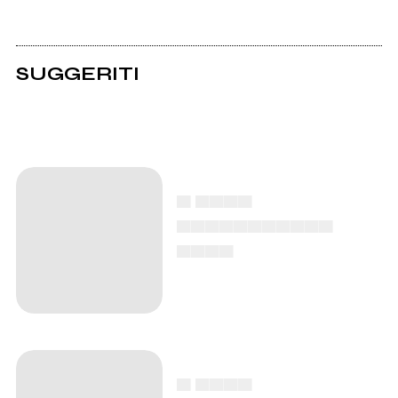
SUGGERITI
▄ ▄▄▄▄
▄▄▄▄▄▄▄▄▄▄▄
▄▄▄▄
▄ ▄▄▄▄