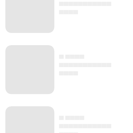
▄▄▄▄▄▄▄▄▄▄▄
▄▄▄▄
▄ ▄▄▄▄
▄▄▄▄▄▄▄▄▄▄▄
▄▄▄▄
▄ ▄▄▄▄
▄▄▄▄▄▄▄▄▄▄▄
▄▄▄▄