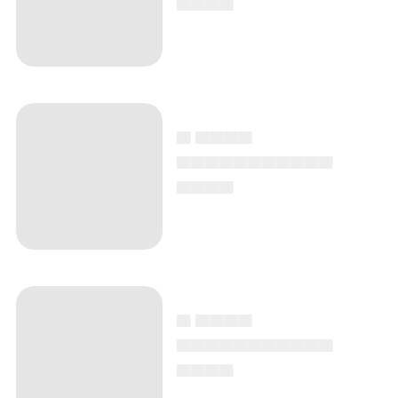
▄ ▄▄▄▄
▄▄▄▄▄▄▄▄▄▄▄
▄▄▄▄
▄ ▄▄▄▄
▄▄▄▄▄▄▄▄▄▄▄
▄▄▄▄