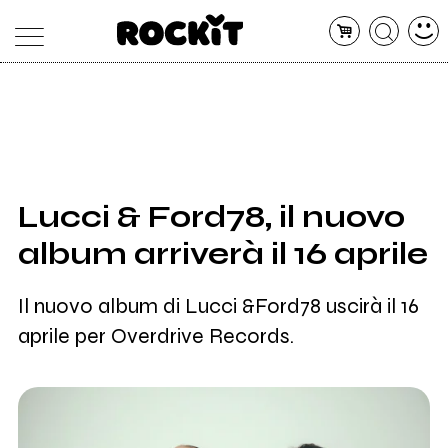
MAGAZINE
DATABASE
ARTICOLI
CONCERTI
ARTISTI
SHOP
Lucci & Ford78, il nuovo
RADIO
album arriverà il 16 aprile
Il nuovo album di Lucci &Ford78 uscirà il 16
aprile per Overdrive Records.