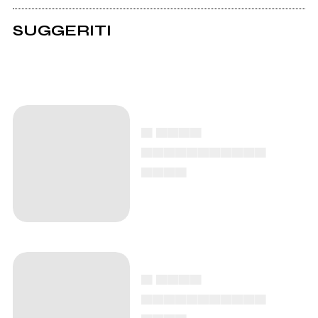
SUGGERITI
▄ ▄▄▄▄
▄▄▄▄▄▄▄▄▄▄▄
▄▄▄▄
▄ ▄▄▄▄
▄▄▄▄▄▄▄▄▄▄▄
▄▄▄▄