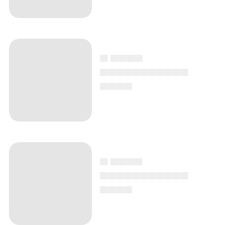
▄ ▄▄▄▄
▄▄▄▄▄▄▄▄▄▄▄
▄▄▄▄
▄ ▄▄▄▄
▄▄▄▄▄▄▄▄▄▄▄
▄▄▄▄