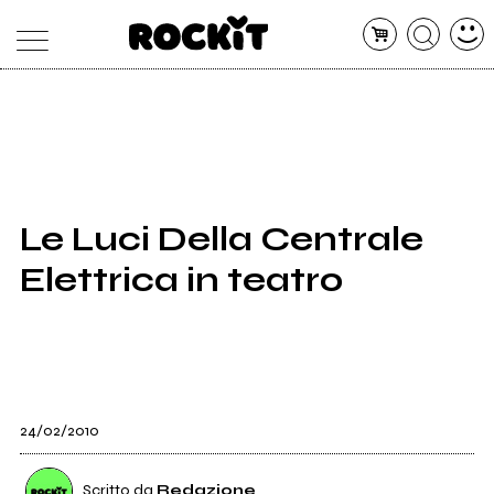
MAGAZINE
DATABASE
ARTICOLI
CONCERTI
ARTISTI
SHOP
Le Luci Della Centrale
RADIO
Elettrica in teatro
24/02/2010
Scritto da
Redazione