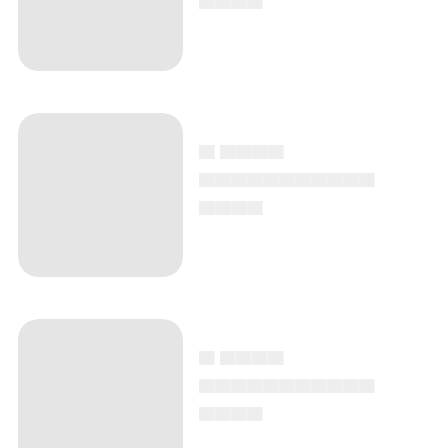
▄ ▄▄▄▄
▄▄▄▄▄▄▄▄▄▄▄
▄▄▄▄
▄ ▄▄▄▄
▄▄▄▄▄▄▄▄▄▄▄
▄▄▄▄