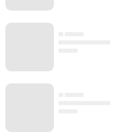
▄ ▄▄▄▄
▄▄▄▄▄▄▄▄▄▄▄
▄▄▄▄
▄ ▄▄▄▄
▄▄▄▄▄▄▄▄▄▄▄
▄▄▄▄