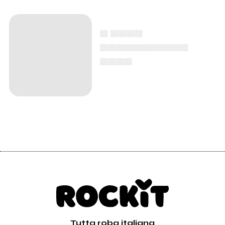
▄ ▄▄▄▄
▄▄▄▄▄▄▄▄▄▄▄
▄▄▄▄
Tutta roba italiana