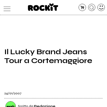
MAGAZINE
DATABASE
ARTICOLI
CONCERTI
ARTISTI
SHOP
Il Lucky Brand Jeans
RADIO
Tour a Cortemaggiore
24/01/2007
Scritto da
Redazione