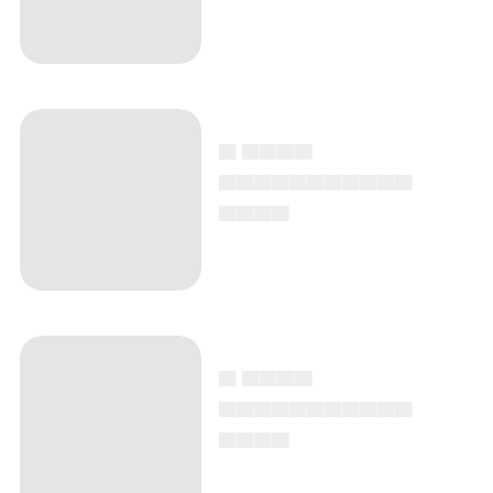
▄ ▄▄▄▄
▄▄▄▄▄▄▄▄▄▄▄
▄▄▄▄
▄ ▄▄▄▄
▄▄▄▄▄▄▄▄▄▄▄
▄▄▄▄