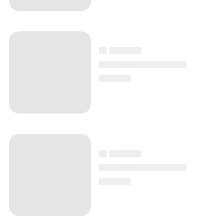
▄ ▄▄▄▄
▄▄▄▄▄▄▄▄▄▄▄
▄▄▄▄
▄ ▄▄▄▄
▄▄▄▄▄▄▄▄▄▄▄
▄▄▄▄