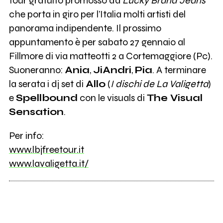
tour gratuito promosso da
Lucky Brand Jeans
che porta in giro per l’Italia molti artisti del
panorama indipendente. Il prossimo
appuntamento è per sabato 27 gennaio al
Fillmore di via matteotti 2 a Cortemaggiore (Pc).
Suoneranno:
Ania
,
JiAndri
,
Pia
. A terminare
la serata i dj set di
Allo
(
I dischi de La Valigetta
)
e
Spellbound
con le visuals di
The Visual
Sensation
.
Per info:
www.lbjfreetour.it
www.lavaligetta.it/