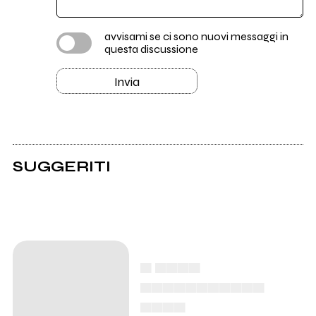
avvisami se ci sono nuovi messaggi in
questa discussione
Invia
SUGGERITI
▄ ▄▄▄▄
▄▄▄▄▄▄▄▄▄▄▄
▄▄▄▄