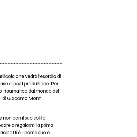
ellicola che vedrà l'esordio di
n fase di post produzione. Per
cco traumatico dal mondo del
vel di Giacomo Monti
e non con il suo solito
padre a regalarmi la prima
Pacinotti è il nome suo e