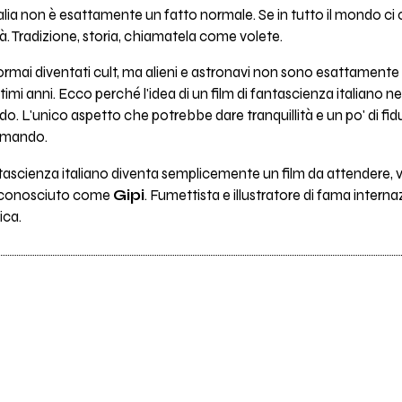
talia non è esattamente un fatto normale. Se in tutto il mondo ci
à. Tradizione, storia, chiamatela come volete.
i ormai diventati cult, ma alieni e astronavi non sono esattamente d
timi anni. Ecco perché l'idea di un film di fantascienza italiano ne
 L'unico aspetto che potrebbe dare tranquillità e un po' di fid
comando.
ntascienza italiano diventa semplicemente un film da attendere, v
o conosciuto come
Gipi
. Fumettista e illustratore di fama interna
ica.