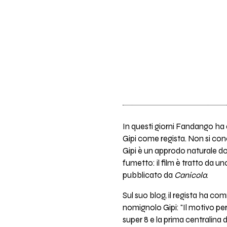
In questi giorni Fandango ha di
Gipi come regista. Non si conos
Gipi è un approdo naturale do
fumetto: il film è tratto da 
pubblicato da
Canicola
.
Sul suo blog, il regista ha co
nomignolo Gipi: "Il motivo per
super 8 e la prima centralina d