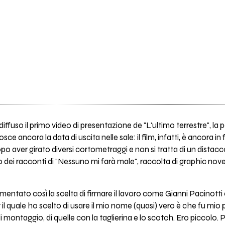
ffuso il primo video di presentazione de "L'ultimo terrestre", la p
ce ancora la data di uscita nelle sale: il film, infatti, è ancora i
po aver girato diversi cortometraggi e non si tratta di un dista
uno dei racconti di "Nessuno mi farà male", raccolta di graphic no
mmentato così la scelta di firmare il lavoro come Gianni Pacinotti 
 il quale ho scelto di usare il mio nome (quasi) vero è che fu mio 
i montaggio, di quelle con la taglierina e lo scotch. Ero piccolo. 