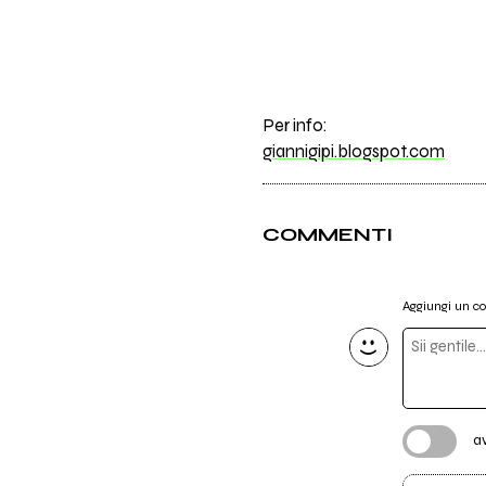
Per info:
giannigipi.blogspot.com
COMMENTI
Aggiungi un 
a