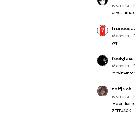
16 anni fa
ci vediamo 
francesc
16 anni fa
yep.
feelglass
16 anni fa
movimento fl
zeffjack
16 anni fa
:= e andiamo!
ZEFFJACK