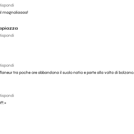
Rispondi
al magnoliaaaa!
apiazza
Rispondi
Rispondi
aneur tra poche ore abbandona il suolo natio e parte alla volta di bolzano.
Rispondi
!!:=