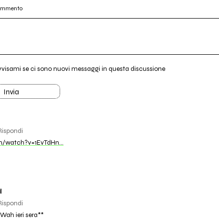
commento
vvisami se ci sono nuovi messaggi in questa discussione
Invia
Rispondi
m/watch?v=1EvTdHn…
d
Rispondi
ah ieri sera**