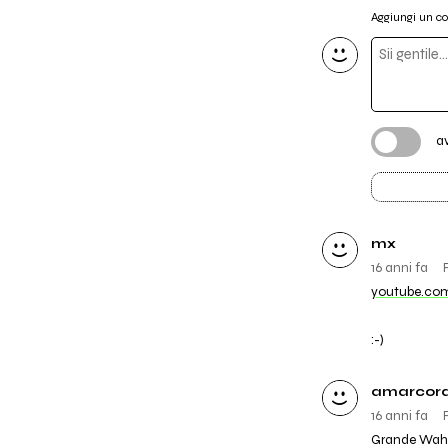
Aggiungi un 
a
mx
16 anni fa
youtube.co
:-)
amarcor
16 anni fa
Grande WahW