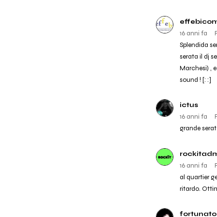
effebico
16 anni fa
Splendida se
serata il dj 
Marchesi) , 
sound ! [: :]
ictus
16 anni fa
grande serata 
rockitad
16 anni fa
al quartier g
ritardo. Otti
fortunato