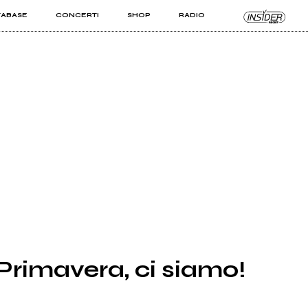
TABASE
CONCERTI
SHOP
RADIO
KIT PRO
ISTI
VIZI
Primavera, ci siamo!