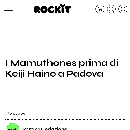
MAGAZINE
DATABASE
ARTICOLI
CONCERTI
ARTISTI
SHOP
I Mamuthones prima di
RADIO
Keiji Haino a Padova
11/09/2009
Scritto da
Redazione