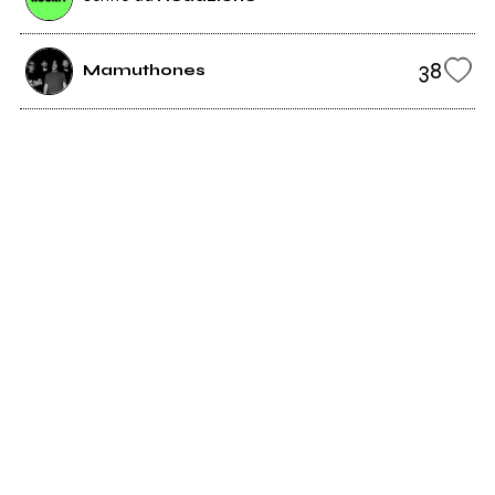
38
Mamuthones