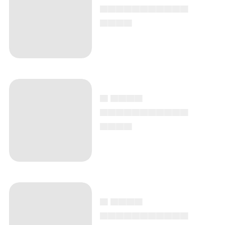
▄▄▄▄▄▄▄▄▄▄▄
▄▄▄▄
▄ ▄▄▄▄
▄▄▄▄▄▄▄▄▄▄▄
▄▄▄▄
▄ ▄▄▄▄
▄▄▄▄▄▄▄▄▄▄▄