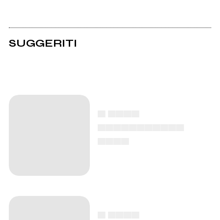
SUGGERITI
▄ ▄▄▄▄
▄▄▄▄▄▄▄▄▄▄▄
▄▄▄▄
▄ ▄▄▄▄