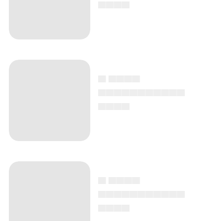
▄▄▄▄
▄ ▄▄▄▄
▄▄▄▄▄▄▄▄▄▄▄
▄▄▄▄
▄ ▄▄▄▄
▄▄▄▄▄▄▄▄▄▄▄
▄▄▄▄