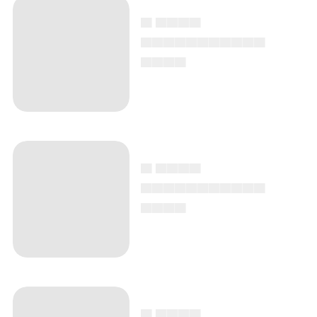
▄ ▄▄▄▄
▄▄▄▄▄▄▄▄▄▄▄
▄▄▄▄
▄ ▄▄▄▄
▄▄▄▄▄▄▄▄▄▄▄
▄▄▄▄
▄ ▄▄▄▄