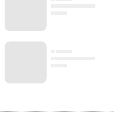
▄▄▄▄▄▄▄▄▄▄▄
▄▄▄▄
▄ ▄▄▄▄
▄▄▄▄▄▄▄▄▄▄▄
▄▄▄▄