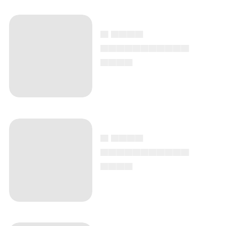
▄ ▄▄▄▄
▄▄▄▄▄▄▄▄▄▄▄
▄▄▄▄
▄ ▄▄▄▄
▄▄▄▄▄▄▄▄▄▄▄
▄▄▄▄