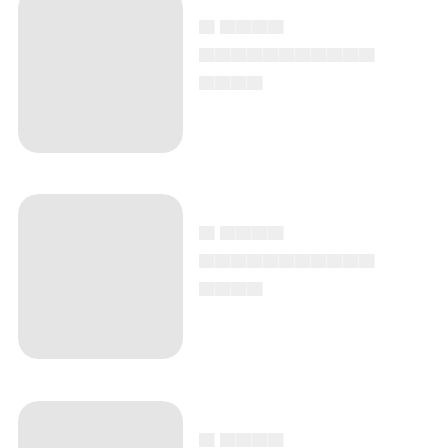
▄ ▄▄▄▄
▄▄▄▄▄▄▄▄▄▄▄
▄▄▄▄
▄ ▄▄▄▄
▄▄▄▄▄▄▄▄▄▄▄
▄▄▄▄
▄ ▄▄▄▄