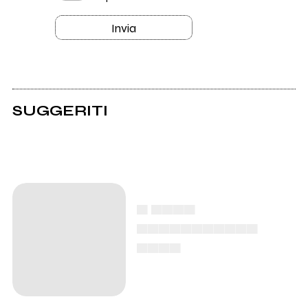
Invia
SUGGERITI
▄ ▄▄▄▄
▄▄▄▄▄▄▄▄▄▄▄
▄▄▄▄