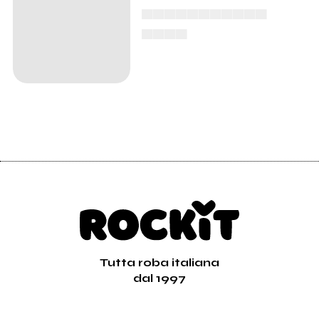
▄▄▄▄▄▄▄▄▄▄▄
▄▄▄▄
Tutta roba italiana
dal 1997