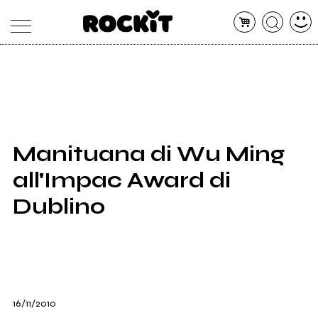
MAGAZINE
DATABASE
ARTICOLI
CONCERTI
ARTISTI
SHOP
Manituana di Wu Ming
RADIO
all'Impac Award di
Dublino
16/11/2010