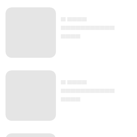
▄ ▄▄▄▄
▄▄▄▄▄▄▄▄▄▄▄
▄▄▄▄
▄ ▄▄▄▄
▄▄▄▄▄▄▄▄▄▄▄
▄▄▄▄