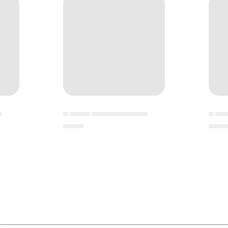
▄
▄ ▄▄▄▄ ▄▄▄▄▄▄▄▄▄▄▄
▄ ▄▄
▄▄▄▄
▄▄▄