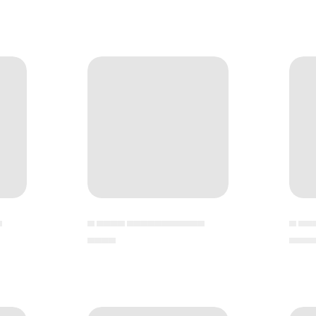
▄
▄ ▄▄▄▄ ▄▄▄▄▄▄▄▄▄▄▄
▄ ▄▄
▄▄▄▄
▄▄▄