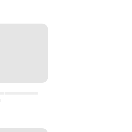
▄▄ ▄▄▄▄▄▄▄▄▄▄▄
▄