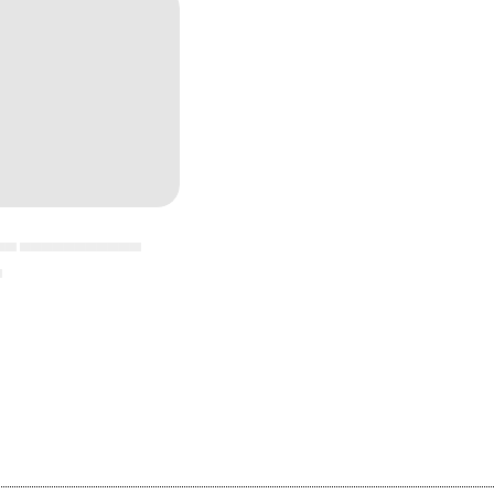
▄▄ ▄▄▄▄▄▄▄▄▄▄▄
▄