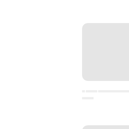
▄ ▄▄▄▄ ▄▄▄▄▄▄▄▄▄▄
▄▄▄▄