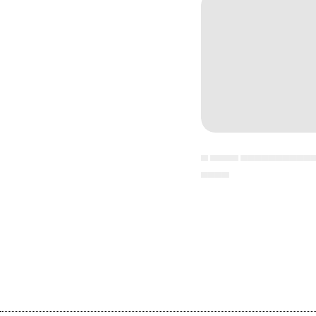
▄ ▄▄▄▄ ▄▄▄▄▄▄▄▄▄▄
▄▄▄▄