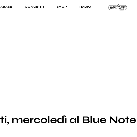
TABASE
CONCERTI
SHOP
RADIO
KIT PRO
ISTI
VIZI
i, mercoledì al Blue Note