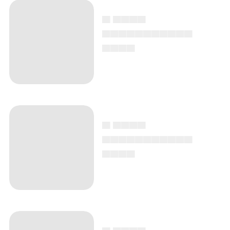
▄ ▄▄▄▄
▄▄▄▄▄▄▄▄▄▄▄
▄▄▄▄
▄ ▄▄▄▄
▄▄▄▄▄▄▄▄▄▄▄
▄▄▄▄
▄ ▄▄▄▄