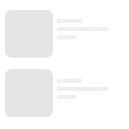
▄ ▄▄▄▄
▄▄▄▄▄▄▄▄▄▄▄
▄▄▄▄
▄ ▄▄▄▄
▄▄▄▄▄▄▄▄▄▄▄
▄▄▄▄