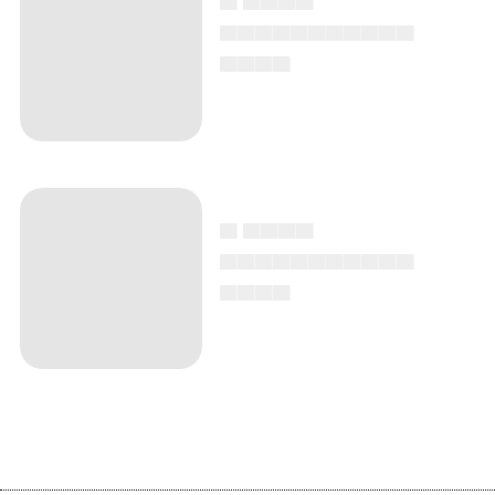
▄▄▄▄▄▄▄▄▄▄▄
▄▄▄▄
▄ ▄▄▄▄
▄▄▄▄▄▄▄▄▄▄▄
▄▄▄▄