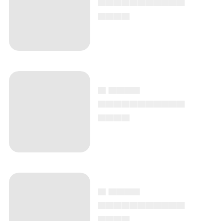
▄▄▄▄
▄ ▄▄▄▄
▄▄▄▄▄▄▄▄▄▄▄
▄▄▄▄
▄ ▄▄▄▄
▄▄▄▄▄▄▄▄▄▄▄
▄▄▄▄