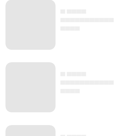
▄ ▄▄▄▄
▄▄▄▄▄▄▄▄▄▄▄
▄▄▄▄
▄ ▄▄▄▄
▄▄▄▄▄▄▄▄▄▄▄
▄▄▄▄
▄ ▄▄▄▄