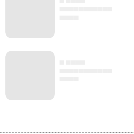
▄▄▄▄▄▄▄▄▄▄▄
▄▄▄▄
▄ ▄▄▄▄
▄▄▄▄▄▄▄▄▄▄▄
▄▄▄▄