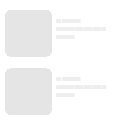
▄ ▄▄▄▄
▄▄▄▄▄▄▄▄▄▄▄
▄▄▄▄
▄ ▄▄▄▄
▄▄▄▄▄▄▄▄▄▄▄
▄▄▄▄