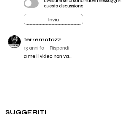
avvisami se ci sono nuovi messaggi in
questa discussione
Invia
terremotozz
13 anni fa
Rispondi
a me il video non va...
SUGGERITI