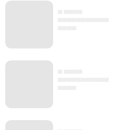
▄ ▄▄▄▄
▄▄▄▄▄▄▄▄▄▄▄
▄▄▄▄
▄ ▄▄▄▄
▄▄▄▄▄▄▄▄▄▄▄
▄▄▄▄
▄ ▄▄▄▄