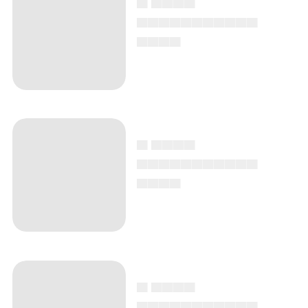
▄▄▄▄▄▄▄▄▄▄▄
▄▄▄▄
▄ ▄▄▄▄
▄▄▄▄▄▄▄▄▄▄▄
▄▄▄▄
▄ ▄▄▄▄
▄▄▄▄▄▄▄▄▄▄▄