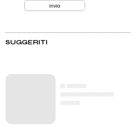
Invia
SUGGERITI
▄ ▄▄▄▄
▄▄▄▄▄▄▄▄▄▄▄
▄▄▄▄