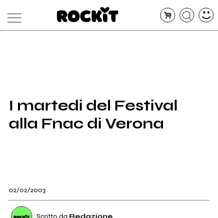
MAGAZINE
DATABASE
ARTICOLI
CONCERTI
ARTISTI
SHOP
I martedi del Festival
RADIO
alla Fnac di Verona
02/02/2003
Scritto da
Redazione